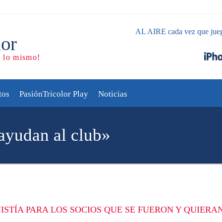
AL AIRE cada vez que jue
tos
PasiónTricolor Play
Noticias
ayudan al club»
ISTÍA PARA LOS SOCIOS QUE SE FUERON Y QUIERA