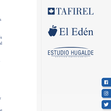
s
ís
al
o
r
de