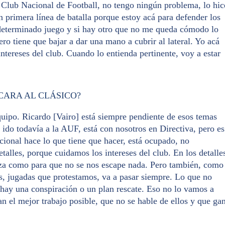
l Club Nacional de Football, no tengo ningún problema, lo hic
en primera línea de batalla porque estoy acá para defender los
eterminado juego y si hay otro que no me queda cómodo lo
ro tiene que bajar a dar una mano a cubrir al lateral. Yo acá
ntereses del club. Cuando lo entienda pertinente, voy a estar
CARA AL CLÁSICO?
quipo. Ricardo [Vairo] está siempre pendiente de esos temas
ido todavía a la AUF, está con nosotros en Directiva, pero es
ional hace lo que tiene que hacer, está ocupado, no
talles, porque cuidamos los intereses del club. En los detalle
za como para que no se nos escape nada. Pero también, como
s, jugadas que protestamos, va a pasar siempre. Lo que no
hay una conspiración o un plan rescate. Eso no lo vamos a
an el mejor trabajo posible, que no se hable de ellos y que ga