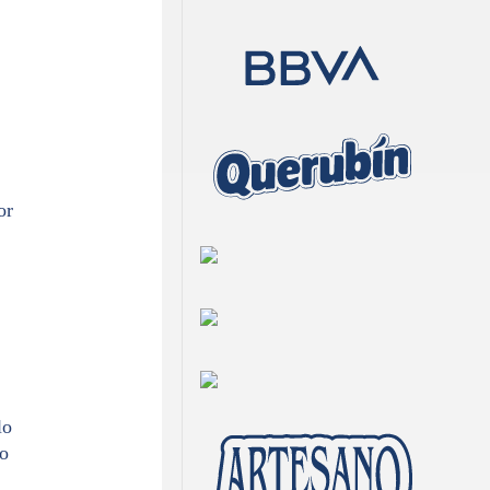
or
lo
no