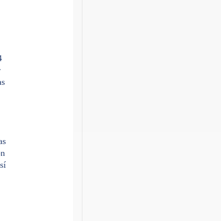
4
r
as
as
on
sí