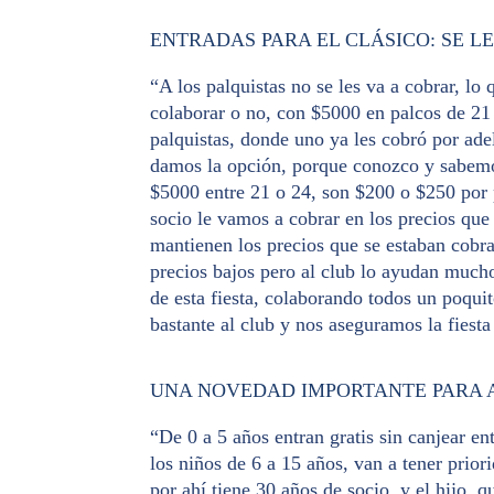
ENTRADAS PARA EL CLÁSICO: SE L
“A los palquistas no se les va a cobrar, lo
colaborar o no, con $5000 en palcos de 21
palquistas, donde uno ya les cobró por ade
damos la opción, porque conozco y sabemos
$5000 entre 21 o 24, son $200 o $250 por 
socio le vamos a cobrar en los precios que 
mantienen los precios que se estaban cobra
precios bajos pero al club lo ayudan much
de esta fiesta, colaborando todos un poqui
bastante al club y nos aseguramos la fiesta
UNA NOVEDAD IMPORTANTE PARA A
“De 0 a 5 años entran gratis sin canjear en
los niños de 6 a 15 años, van a tener prior
por ahí tiene 30 años de socio, y el hijo, 