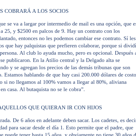
ES COBRARÁ A LOS SOCIOS
 que se va a largar por intermedio de mail es una opción, que e
 a 25, y $2500 en palcos de 9. Hay un contrato con los
lantado, entonces no les podemos cambiar ese contrato. Sí les
 que hay palquistas que prefieren colaborar, porque si divid
persona. Al club lo ayuda mucho, pero es opcional. Después 
se publicaron. En la Atilio central y la Delgado alta se
ndo y se agregan los precios de las demás tribunas que son
o. Estamos hablando de que hay casi 200.000 dólares de cost
to si no llegamos al 100% vamos a llegar al 80%, aliviana
 en casa. Al butaquista no se le cobra”.
QUELLOS QUE QUIERAN IR CON HIJOS
trada. De 6 años en adelante deben sacar. Los cadetes, es deci
idad para sacar desde el día 1. Esto permite que el padre, que
que puede tener hasta 15 años, y obviamente no tiene 30 años 