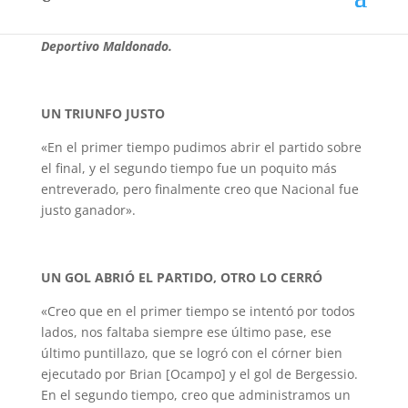
El presidente José Decurnex habló con los medios en
el Gran Parque Central, tras la victoria tricolor sobre
Deportivo Maldonado.
UN TRIUNFO JUSTO
«En el primer tiempo pudimos abrir el partido sobre
el final, y el segundo tiempo fue un poquito más
entreverado, pero finalmente creo que Nacional fue
justo ganador».
UN GOL ABRIÓ EL PARTIDO, OTRO LO CERRÓ
«Creo que en el primer tiempo se intentó por todos
lados, nos faltaba siempre ese último pase, ese
último puntillazo, que se logró con el córner bien
ejecutado por Brian [Ocampo] y el gol de Bergessio.
En el segundo tiempo, creo que administramos un