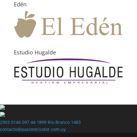
Edén
Estudio Hugalde
2903 0146
097 44 1899
Río Branco 1483
contacto@pasiontricolor.com.uy