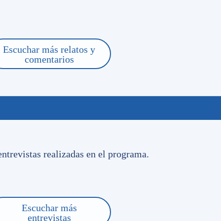
as el empate de Nacional ante Inter en el Beira Río
de Porto
Escuchar más relatos y
comentarios
imiento de traenos puntos de acá. De la manera que se dio,
mos. El punto termina sumando pero por cómo se dio el
ro al mismo tiempo el equipo tuvo muy buenos
al límite. Este tipo de partidos son detalles, de pelota quiet
maneras sostener y seguir jugando el partido no solamente e
de el juego y el contragolpe, se tornó muy emocionante el
los. Antes del segundo de ellos, tuvimos el cuarto nosotros,
n partido muy al detalle, con jugadores de muy buen nivel en
ntrevistas realizadas en el programa.
o, estamos con vida. Hay muchas sensaciones buenas para
 DE VILLALBA
Escuchar más
entrevistas