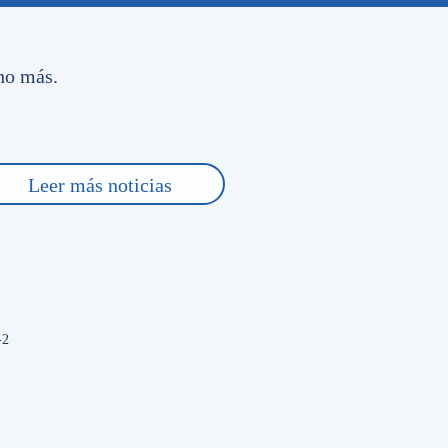
ctoria era impostergable»
Sigue siendo preocupante
cho más.
artí tu Pasión Tricolor
Leer más noticias
Respond
 y manosearon nombres de DT y terminaron en una crisis
rtido en una máquina de quemar directores técnicos, fruto de
-2
Respond