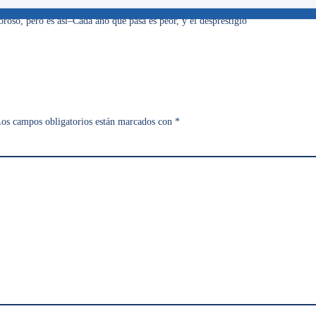
bre potencial deportivo, y entonces es la «cenicienta» de
oso, pero es así–Cada año que pasa es peor, y el desprestigio
os campos obligatorios están marcados con
*