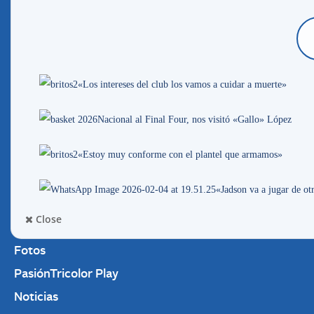
versátil, puede jugar de lateral o volante
generando superioridad numérica por ese l
«Los intereses del club los vamos a cuidar a muerte»
Nacional al Final Four, nos visitó «Gallo» López
Más notic
«Estoy muy conforme con el plantel que armamos»
«Jadson va a jugar de o
Close
Fotos
PasiónTricolor Play
Noticias