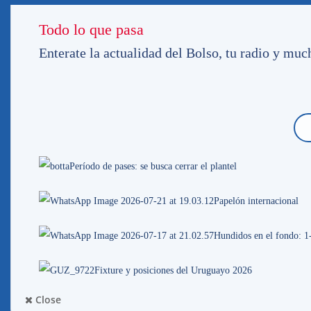
Todo lo que pasa
Estamos AL AIRE
«La vi
Enterate la actualidad del Bolso, tu radio y mu
Comp
2 Comentarios
Período de pases: se busca cerrar el plantel
Nelson Rosa.
el 25/04/2025 a las 00:17
Papelón internacional
El año empezó mal, con dirigentes que hablan mucho.
interna, cesando al DT–Hace años Nacional se ha conve
Hundidos en el fondo: 1
los malos dirigentes. Es muy lamentable.
Fixture y posiciones del Uruguayo 2026
Nelson Rosa
el 24/04/2025 a las 23:37
Close