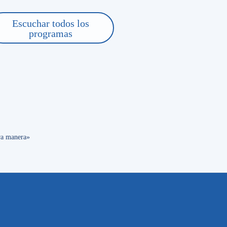
. Necesitábamos jugadores con velocidad ahí, porque nos estab
ado».
Escuchar todos los
programas
ias con la misma Pasión
tra manera»