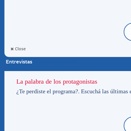
Pablo Peirano se expresó en conferencia tr
Alegre.
UN PARTIDO VIBRANTE
«Antes de venir trabajamos con el convenc
sentimos que perdimos más de lo que gana
Close
partido podíamos haber merecido más. Pe
comportamientos, jugaron muy bien, jugaron 
Entrevistas
de funcionamiento. Buscamos de todas las 
lo defensivo sino también proponiendo des
La palabra de los protagonistas
partido. El penal los acomoda un poco a el
pasó muy cerca la pelota de Vargas. Fue u
¿Te perdiste el programa?. Escuchá las últimas e
los dos equipos. Hay que seguir trabajand
rescatar de lo que fue el partido».
LA CONTROVERSIA POR LA SALIDA