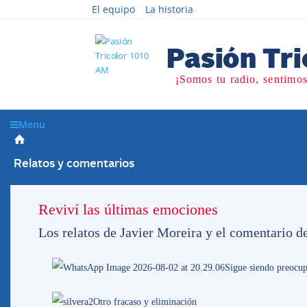
El equipo
La historia
Menu
Relatos y comentarios
«Sentimos que per
ganamos»
Reviví las últimas emociones
Los relatos de Javier Moreira y el comentario d
Sigue siendo preocup
23/0425
Otro fracaso y eliminación