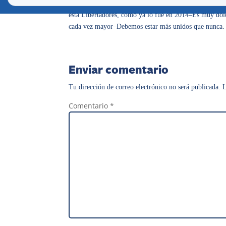
A Nacional le tocó un grupo muy complicado para su po
esta Libertadores, como ya lo fue en 2014–Es muy dolor
cada vez mayor–Debemos estar más unidos que nunca.
Enviar comentario
Tu dirección de correo electrónico no será publicada.
L
Comentario
*