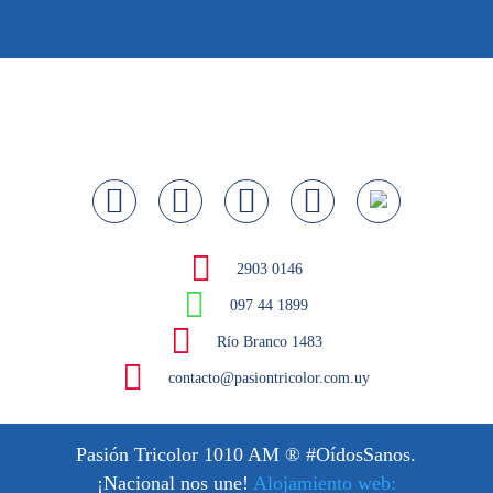
2903 0146
097 44 1899
Río Branco 1483
contacto@pasiontricolor.com.uy
Pasión Tricolor 1010 AM
® #OídosSanos.
¡Nacional nos une!
Alojamiento web: