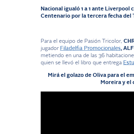
Nacional igualó 1 a 1 ante Liverpool 
Centenario por la tercera fecha del
Para el equipo de Pasión Tricolor,
CHR
jugador
Filadelfia Promocionales
, AL
metiendo en una de las 36 habitacione
quien se llevó el libro que entrega
Est
Mirá el golazo de Oliva para el em
Moreira y el