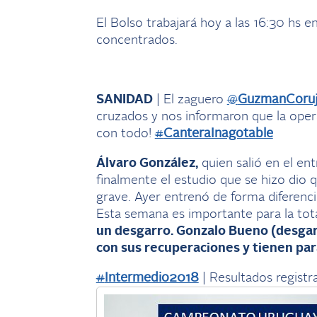
El Bolso trabajará hoy a las 16:30 hs 
concentrados.
SANIDAD
| El zaguero
@
GuzmanCoru
cruzados y nos informaron que la ope
con todo!
#
CanteraInagotable
Álvaro González,
quien salió en el en
finalmente el estudio que se hizo dio 
grave. Ayer entrenó de forma diferenci
Esta semana es importante para la tot
un desgarro. Gonzalo Bueno (desgar
con sus recuperaciones y tienen pa
#
Intermedio2018
| Resultados registra