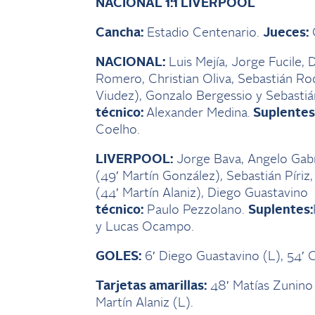
NACIONAL 1:1 LIVERPOOL
Cancha:
Estadio Centenario.
Jueces:
G
NACIONAL:
Luis Mejía, Jorge Fucile, 
Romero, Christian Oliva, Sebastián Rod
Viudez), Gonzalo Bergessio y Sebastiá
técnico:
Alexander Medina.
Suplentes
Coelho.
LIVERPOOL:
Jorge Bava, Angelo Gabri
(49′ Martín González), Sebastián Píriz
(44′ Martín Alaniz), Diego Guastavino
técnico:
Paulo Pezzolano.
Suplentes:
y Lucas Ocampo.
GOLES:
6′ Diego Guastavino (L), 54′ C
Tarjetas amarillas:
48′ Matías Zunino 
Martín Alaniz (L).