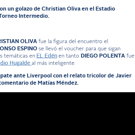
con un golazo de Christian Oliva en el Estadio
 Torneo Intermedio.
ISTIAN OLIVA
fue la figura del encuentro el
FONSO ESPINO
se llevó el voucher para que sigan
s temáticas en
EL Edén
en tanto
DIEGO POLENTA
fue
udio Hugalde
al más inteligente.
pate ante Liverpool con el relato tricolor de Javier
 comentario de Matías Méndez.