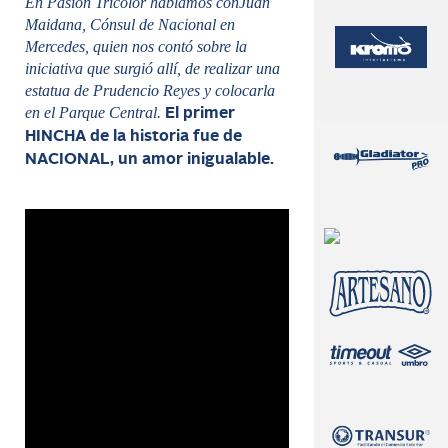
En Pasión Tricolor hablamos conJuan
Maidana, Cónsul de Nacional en
Mercedes, quien nos contó sobre la
iniciativa que surgió allí, de realizar una
estatua de Prudencio Reyes y colocarla
en el Parque Central.
El primer
HINCHA de la historia fue de
NACIONAL, un amor inigualable.