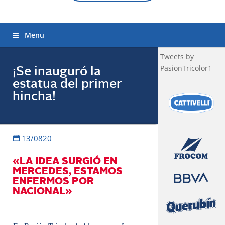
Menu
Tweets by
PasionTricolor1
¡Se inauguró la
estatua del primer
hincha!
13/0820
«LA IDEA SURGIÓ EN
MERCEDES, ESTAMOS
ENFERMOS POR
NACIONAL»