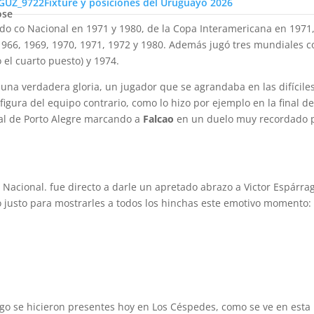
e emotivo momento.
Fixture y posiciones del Uruguayo 2026
ose
 co Nacional en 1971 y 1980, de la Copa Interamericana en 1971,
966, 1969, 1970, 1971, 1972 y 1980. Además jugó tres mundiales c
el cuarto puesto) y 1974.
a una verdadera gloria, un jugador que se agrandaba en las difícile
igura del equipo contrario, como lo hizo por ejemplo en la final de
nal de Porto Alegre marcando a
Falcao
en un duelo muy recordado 
e Nacional. fue directo a darle un apretado abrazo a Victor Espárra
 justo para mostrarles a todos los hinchas este emotivo momento:
o se hicieron presentes hoy en Los Céspedes, como se ve en esta