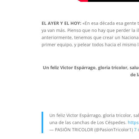
EL AYER Y EL HOY:
«En esa década esa gente tu
ya van más. Pienso que no hay que perder la i
anteriormente, tenemos que crear un Nacional 
primer equipo, y pelear todos hacia el mismo l
Un feliz Victor Espárrago, gloria tricolor, 
de 
Un feliz Victor Espárrago, gloria tricolor
una de las canchas de Los Céspedes.
http
— PASIÓN TRICOLOR (@PasionTricolor1)
7 