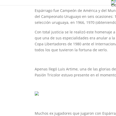
Gonzalo Corbo y dejó sus sensaciones de est
Cl
Espárrago fue Campeón de América y del Mundo
del Campeonato Uruguayo en seis ocasiones: 1
selección uruguaya, en 1966, 1970 (obteniendo 
Con total justicia se le realizó este homenaje 
que una de sus especialidades era anular a la f
Copa Libertadores de 1980 ante el Internacio
todos los que tuvieron la fortuna de verlo.
Apenas llegó Luis Artime, una de las glorias d
Pasión Tricolor estuvo presente en el momento
Muchos ex jugadores que jugaron con Espárrag