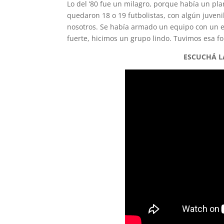
Lo del ’80 fue un milagro, porque había un plan
quedaron 18 o 19 futbolistas, con algún juven
nosotros. Se había armado un equipo con un e
fuerte, hicimos un grupo lindo. Tuvimos esa f
ESCUCHÁ L