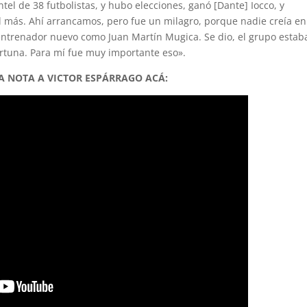
tel de 38 futbolistas, y hubo elecciones, ganó [Dante] Iocco, y
il más. Ahí arrancamos, pero fue un milagro, porque nadie creía en
ntrenador nuevo como Juan Martín Mugica. Se dio, el grupo estab
ortuna. Para mí fue muy importante eso».
A NOTA A VICTOR ESPÁRRAGO ACÁ: