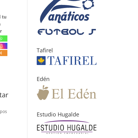
 tu
n
r
Tafirel
Edén
tar
mpos
Estudio Hugalde