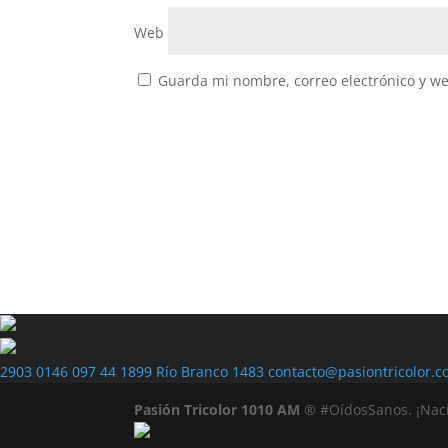
Web
Guarda mi nombre, correo electrónico y w
2903 0146
097 44 1899
Río Branco 1483
contacto@pasiontricolor.c
Pasión Tricolor 1010 AM
® #OídosSanos. ¡Nac