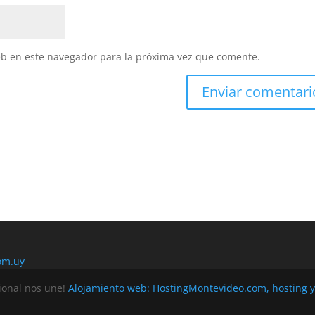
eb en este navegador para la próxima vez que comente.
om.uy
ional nos une!
Alojamiento web: HostingMontevideo.com, hosting 