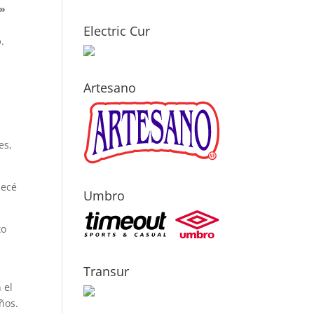
o»
Electric Cur
o
.
Artesano
es,
pecé
Umbro
to
.
Transur
 el
ños.