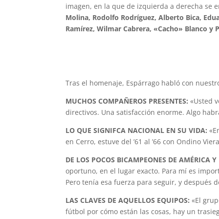
imagen, en la que de izquierda a derecha se
Molina, Rodolfo Rodríguez, Alberto Bica, Edua
Ramírez, Wilmar Cabrera, «Cacho» Blanco y P
Tras el homenaje, Espárrago habló con nues
MUCHOS COMPAÑEROS PRESENTES:
«Usted v
directivos. Una satisfacción enorme. Algo hab
LO QUE SIGNIFCA NACIONAL EN SU VIDA:
«E
en Cerro, estuve del ’61 al ’66 con Ondino Vie
DE LOS POCOS BICAMPEONES DE AMÉRICA Y
oportuno, en el lugar exacto. Para mí es impor
Pero tenía esa fuerza para seguir, y después
LAS CLAVES DE AQUELLOS EQUIPOS:
«El grup
fútbol por cómo están las cosas, hay un trasie