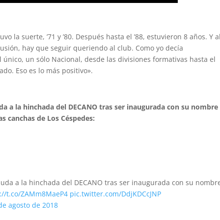
vo la suerte, ’71 y ’80. Después hasta el ’88, estuvieron 8 años. Y 
lusión, hay que seguir queriendo al club. Como yo decía
único, un sólo Nacional, desde las divisiones formativas hasta el
ado. Eso es lo más positivo».
saluda a la hinchada del DECANO tras ser inaugurada con su nombre
las canchas de Los Céspedes:
, saluda a la hinchada del DECANO tras ser inaugurada con su nombr
s://t.co/ZAMm8MaeP4
pic.twitter.com/DdjKDCcJNP
de agosto de 2018