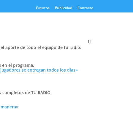
Eventos
Publicidad
Contacto
el aporte de todo el equipo de tu radio.
Twitter
s en el programa.
Tweets by PasionTricolor1
 jugadores se entregan todos los días»
Cativelli
as completos de TU RADIO.
a manera»
Frocom
o