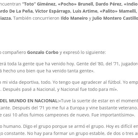
 encuentran
“Toto” Giménez, «Pocho» Brunell, Dardo Pérez, «Indi
rdo De La Peña, Víctor Espárrago, Luis Artime, «Palito» Mamelli,
iazza.
También concurrieron
Ildo Maneiro
y
Julio Montero Castill
tro compañero
Gonzalo Corbo
y expresó lo siguiente:
erá toda la gente que ha venido hoy. Gente del ’80, del ’71, jugador
rá hecho uno bien que ha venido tanta gente».
n mi vida deportiva, todo. Yo tengo que agradecer al fútbol. Yo em
ra. Después pasé a Nacional, y Nacional fue todo para mí».
 DEL MUNDO EN NACIONAL:
«Tuve la suerte de estar en el momen
tante. Después del ’71 yo me fui a Europa y vine bastante veterano
 de casi 10 años fuimos campeones de nuevo. Fue importantísimo».
o humano. Digo el grupo porque se armó el grupo. Hoy es difícil en
go constante. No hay para formar un grupo estable, de dos o tres a