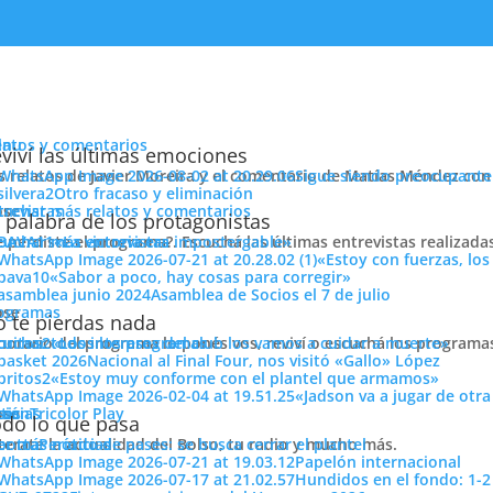
enu
latos y comentarios
viví las últimas emociones
s relatos de Javier Moreira y el comentario de Matías Méndez con 
Sigue siendo preocupante
Otro fracaso y eliminación
cuchar más relatos y comentarios
ose
trevistas
 «Víctor Espárrago»
 palabra de los protagonistas
e perdiste el programa?. Escuchá las últimas entrevistas realizada
cuchar más entrevistas
«La victoria era impostergable»
«Estoy con fuerzas, los
«Sabor a poco, hay cosas para corregir»
Asamblea de Socios el 7 de julio
ose
ogramas
 te pierdas nada
 horario del programa lo ponés vos, reviví o escuchá los program
cuchar todos los programas
«Los intereses del club los vamos a cuidar a muerte»
Nacional al Final Four, nos visitó «Gallo» López
EN LOS CÉSPEDES
«Estoy muy conforme con el plantel que armamos»
«Jadson va a jugar de otr
ose
tos
siónTricolor Play
ticias
do lo que pasa
terate la actualidad del Bolso, tu radio y mucho más.
er más noticias
Período de pases: se busca cerrar el plantel
 7 de Los Céspedes pasó a llamarse «Víctor Espárrago», histórico
Papelón internacional
ria llena de triunfos. Tras el homenaje, charló con nuestro compañer
Hundidos en el fondo: 1-2