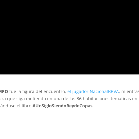
AMPO
fue la figura del encuentro,
el jugador NacionalBBVA
, mientra
para que siga metiendo en una de las 36 habitaciones temáticas en
vándose el libro
#UnSigloSiendoReydeCopas
.