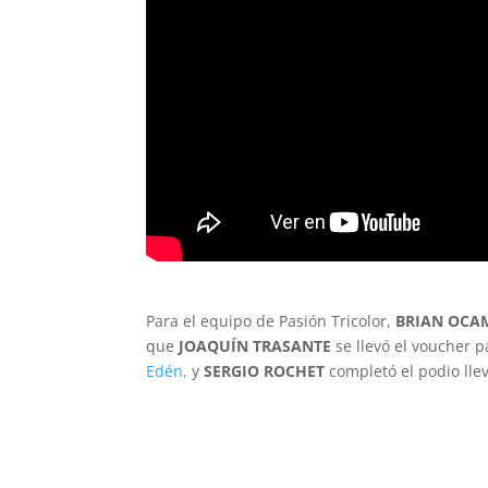
Para el equipo de Pasión Tricolor,
BRIAN OC
que
JOAQUÍN TRASANTE
se llevó el voucher 
Edén,
y
SERGIO ROCHET
completó el podio lle