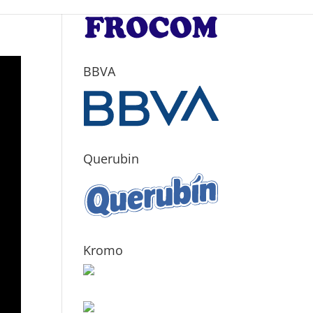
BBVA
Querubin
Kromo