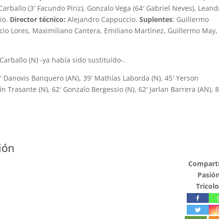
 Carballo (3′ Facundo Píriz), Gonzalo Vega (64′ Gabriel Neves), Leand
io.
Director técnico:
Alejandro Cappuccio.
Suplentes
: Guillermo
acio Lores, Maximiliano Cantera, Emiliano Martínez, Guillermo May,
 Carballo (N) -ya había sido sustituído-.
8′ Danovis Banquero (AN), 39′ Mathías Laborda (N), 45′ Yerson
n Trasante (N), 62′ Gonzalo Bergessio (N), 62′ Jarlan Barrera (AN), 8
ión
Compartí
Pasió
Tricolo