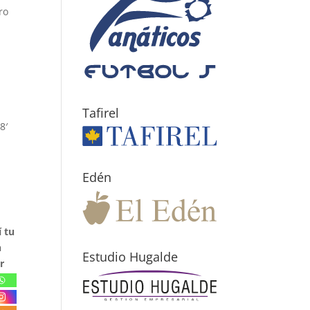
ro
Tafirel
8′
Edén
 tu
n
Estudio Hugalde
r