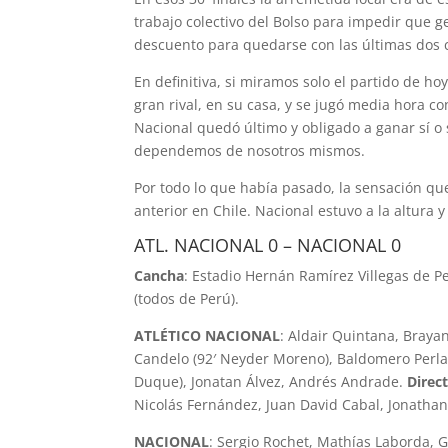
trabajo colectivo del Bolso para impedir que g
descuento para quedarse con las últimas dos 
En definitiva, si miramos solo el partido de h
gran rival, en su casa, y se jugó media hora c
Nacional quedó último y obligado a ganar sí o
dependemos de nosotros mismos.
Por todo lo que había pasado, la sensación qu
anterior en Chile. Nacional estuvo a la altura 
ATL. NACIONAL 0 – NACIONAL 0
Cancha
: Estadio Hernán Ramírez Villegas de P
(todos de Perú).
ATLÉTICO NACIONAL
: Aldair Quintana, Braya
Candelo (92′ Neyder Moreno), Baldomero Perlaz
Duque), Jonatan Álvez, Andrés Andrade.
Direct
Nicolás Fernández, Juan David Cabal, Jonatha
NACIONAL
: Sergio Rochet, Mathías Laborda,