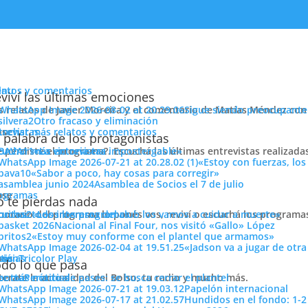
enu
latos y comentarios
viví las últimas emociones
s relatos de Javier Moreira y el comentario de Matías Méndez con 
Sigue siendo preocupante
Otro fracaso y eliminación
cuchar más relatos y comentarios
ose
trevistas
on vida: 0-0
 palabra de los protagonistas
e perdiste el programa?. Escuchá las últimas entrevistas realizada
cuchar más entrevistas
«La victoria era impostergable»
«Estoy con fuerzas, los
«Sabor a poco, hay cosas para corregir»
Asamblea de Socios el 7 de julio
ose
ogramas
 te pierdas nada
 horario del programa lo ponés vos, reviví o escuchá los program
cuchar todos los programas
«Los intereses del club los vamos a cuidar a muerte»
Nacional al Final Four, nos visitó «Gallo» López
SIGUE CON CHANCES EN LA LIBERTADORES
«Estoy muy conforme con el plantel que armamos»
«Jadson va a jugar de otr
ose
tos
siónTricolor Play
ticias
do lo que pasa
terate la actualidad del Bolso, tu radio y mucho más.
er más noticias
Período de pases: se busca cerrar el plantel
de Medellín, en la ciudad de Pereira, por la 4ta. fecha del Grupo F 
Papelón internacional
Hundidos en el fondo: 1-2