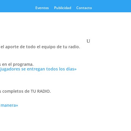
Eventos
Publicidad
Contacto
el aporte de todo el equipo de tu radio.
Twitter
s en el programa.
Tweets by PasionTricolor1
 jugadores se entregan todos los días»
Cativelli
as completos de TU RADIO.
a manera»
Frocom
de la