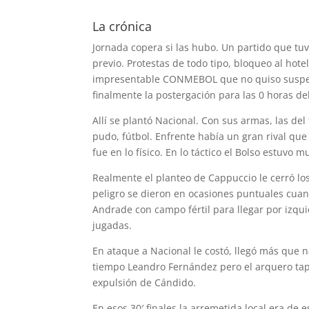
La crónica
Jornada copera si las hubo. Un partido que tuv
previo. Protestas de todo tipo, bloqueo al hot
impresentable CONMEBOL que no quiso suspen
finalmente la postergación para las 0 horas de
Allí se plantó Nacional. Con sus armas, las del
pudo, fútbol. Enfrente había un gran rival que
fue en lo físico. En lo táctico el Bolso estuvo 
Realmente el planteo de Cappuccio le cerró los
peligro se dieron en ocasiones puntuales cua
Andrade con campo fértil para llegar por izquie
jugadas.
En ataque a Nacional le costó, llegó más que n
tiempo Leandro Fernández pero el arquero tapó
expulsión de Cándido.
En esos 30′ finales la arremetida local era de