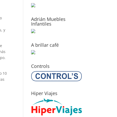
lo
Adrián Muebles
Infantiles
, y
A brillar café
se
 más
ipo.
Controls
o 10
las
Hiper Viajes
a