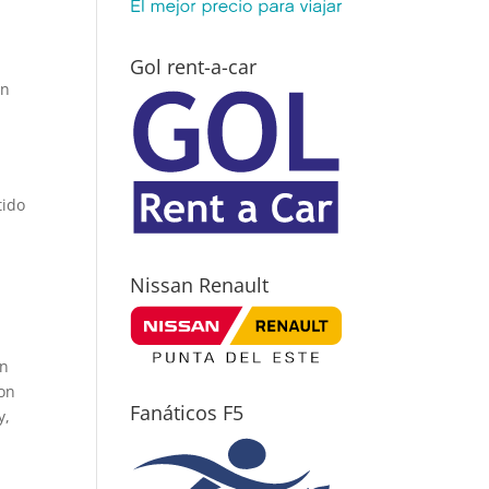
Gol rent-a-car
un
tido
Nissan Renault
on
son
Fanáticos F5
y,