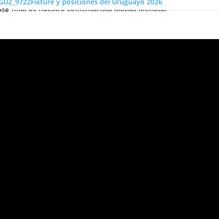
Fixture y posiciones del Uruguayo 2026
io final de nuestro comentarista Matías Méndez:
ose