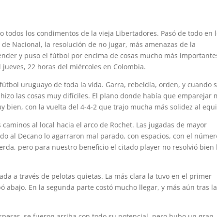
o todos los condimentos de la vieja Libertadores. Pasó de todo en 
el de Nacional, la resolución de no jugar, más amenazas de la
der y puso el fútbol por encima de cosas mucho más importantes
l jueves, 22 horas del miércoles en Colombia.
 fútbol uruguayo de toda la vida. Garra, rebeldía, orden, y cuando 
 hizo las cosas muy difíciles. El plano donde había que emparejar
muy bien, con la vuelta del 4-4-2 que trajo mucha más solidez al equ
 caminos al local hacia el arco de Rochet. Las jugadas de mayor
ndo al Decano lo agarraron mal parado, con espacios, con el númer
rda, pero para nuestro beneficio el citado player no resolvió bien 
ada a través de pelotas quietas. La más clara la tuvo en el primer
 abajo. En la segunda parte costó mucho llegar, y más aún tras l
 esperar, se fueron arriba con todo su potencial, pero hubo un gran