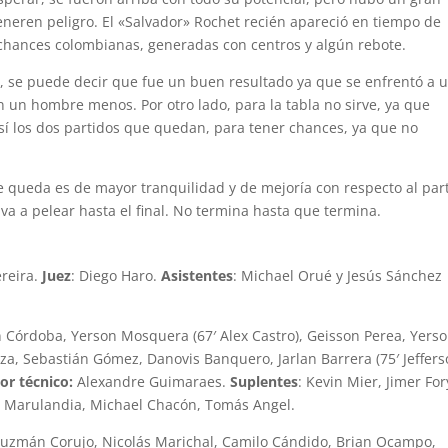
eneren peligro. El «Salvador» Rochet recién apareció en tiempo de
chances colombianas, generadas con centros y algún rebote.
oy, se puede decir que fue un buen resultado ya que se enfrentó a 
on un hombre menos. Por otro lado, para la tabla no sirve, ya que
 sí los dos partidos que quedan, para tener chances, ya que no
e queda es de mayor tranquilidad y de mejoría con respecto al par
y va a pelear hasta el final. No termina hasta que termina.
ereira.
Juez
: Diego Haro.
Asistentes
: Michael Orué y Jesús Sánchez
n Córdoba, Yerson Mosquera (67′ Alex Castro), Geisson Perea, Yers
a, Sebastián Gómez, Danovis Banquero, Jarlan Barrera (75′ Jeffer
or técnico:
Alexandre Guimaraes.
Suplentes
: Kevin Mier, Jimer For
n Marulandia, Michael Chacón, Tomás Angel.
 Guzmán Corujo, Nicolás Marichal, Camilo Cándido, Brian Ocampo,