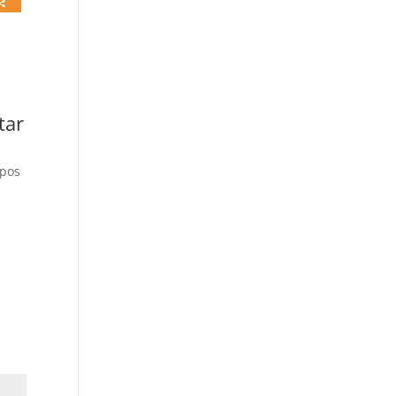
tar
mpos