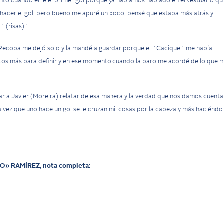
to cuando erré el primer gol porque ya habíamos hablado en el vestuario qu
 hacer el gol, pero bueno me apuré un poco, pensé que estaba más atrás y
 (risas)”.
lo Recoba me dejó solo y la mandé a guardar porque el `Cacique´ me había
tos más para definir y en ese momento cuando la paro me acordé de lo que 
 a Javier (Moreira) relatar de esa manera y la verdad que nos damos cuenta
a vez que uno hace un gol se le cruzan mil cosas por la cabeza y más haciéndo
O» RAMÍREZ,
nota completa: