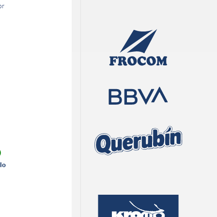
or
)
lo