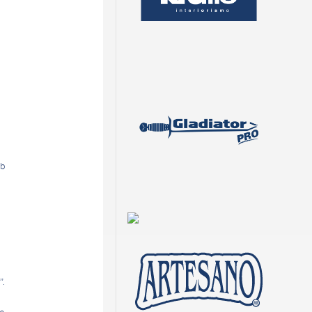
ub
”.