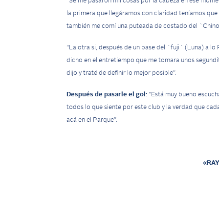
“Se me pasaron mil cosas por la cabeza en ese momen
la primera que llegáramos con claridad teníamos que
también me comí una puteada de costado del `Chino´
“La otra si, después de un pase del `fuji´ (Luna) a 
dicho en el entretiempo que me tomara unos segundi
dijo y traté de definir lo mejor posible”.
Después de pasarle el gol:
“Está muy bueno escuchar
todos lo que siente por este club y la verdad que cad
acá en el Parque”.
«RAY