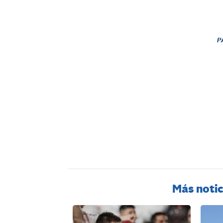
P
Más notic