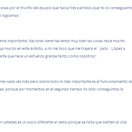
osas por el triunfo del equipo que hacía tres partidos que no lo conseguíamo
o logramos”.
n tema importante, Nacional viene haciendo muy bien las cosas hace mucho
ja mucho en este ámbito, a mí me tocó que me trajera el `pato´ López a
ente que hace un esfuerzo grande tanto como nosotros”.
ome cada vez más pero sobre todo lo más importante es el funcionamiento de
rse, porque por momentos en el segundo tiempo no sólo conseguimos la
r ustedes es un poco diferente al resto porque se nota que sienten al club