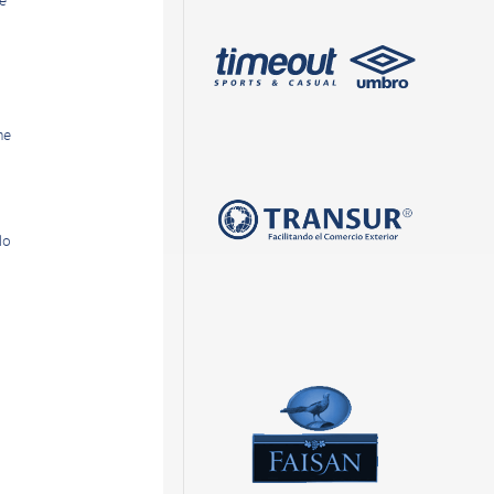
e
me
lo