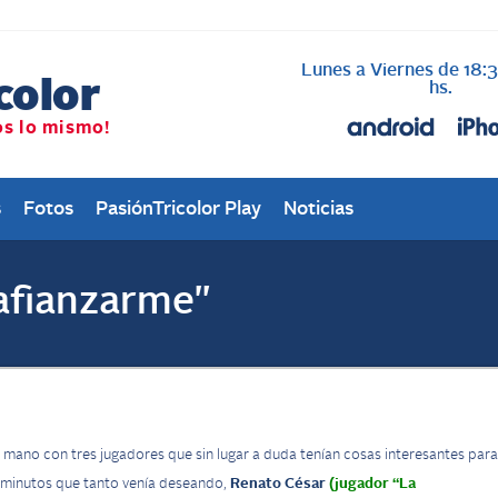
Lunes a Viernes de 18:
AL AIRE cada vez qu
Nacional
hs.
s
Fotos
PasiónTricolor Play
Noticias
afianzarme"
 mano con tres jugadores que sin lugar a duda tenían cosas interesantes para
 minutos que tanto venía deseando,
Renato César
(jugador “La