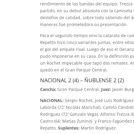
rendimiento de las bandas del equipo, Trezza 
partido, en su debut absoluto con la camiseta 
destellos de calidad, sobre todo saliendo del á
maneras fue prometedora su presentación.
Para el segundo tiempo vino la catarata de c
Repetto hizo cinco variantes juntas, entre ello
el gol del empate rival. Luego de eso el Decano
pudo imponerse en su casa. En la definición po
un Rochet impecable que tapó dos remates. As
quedó en el Gran Parque Central.
NACIONAL 2 (4) – ÑUBLENSE 2 (2)
Cancha:
Gran Parque Central.
Juez:
Javier Bur
NACIONAL:
Sergio Rochet, José Luis Rodríguez
Laborda (72′ Nicolás Marichal), Camilo Cándido 
Rodríguez (72′ Gonzalo Vega), Alfonso Trezza 
Castro (66′ Matías Zunino) y Franco Fagúndez 
Repetto.
Suplentes:
Martín Rodríguez.