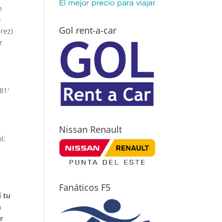
n
o
Gol rent-a-car
rez)
r
81′
Nissan Renault
l;
Fanáticos F5
 tu
n
r