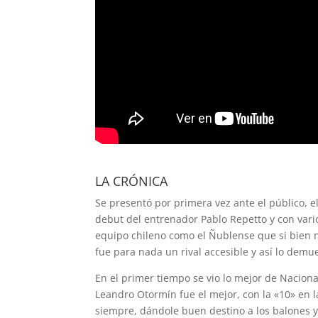
LA CRÓNICA
Se presentó por primera vez ante el público, e
debut del entrenador Pablo Repetto y con vari
equipo chileno como el Ñublense que si bien n
fue para nada un rival accesible y así lo demue
En el primer tiempo se vio lo mejor de Naciona
Leandro Otormín fue el mejor, con la «10» en
siempre, dándole buen destino a los balones y