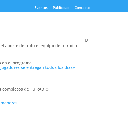
Eventos
Publicidad
Contacto
el aporte de todo el equipo de tu radio.
Twitter
s en el programa.
Tweets by PasionTricolor1
 jugadores se entregan todos los días»
Cativelli
as completos de TU RADIO.
a manera»
Frocom