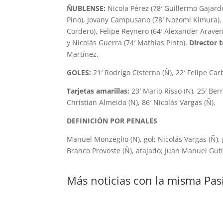
ÑUBLENSE:
Nicola Pérez (78′ Guillermo Gajard
Pino), Jovany Campusano (78′ Nozomi Kimura), 
Cordero), Felipe Reynero (64′ Alexander Araven
y Nicolás Guerra (74′ Mathías Pinto).
Director t
Martínez.
GOLES:
21′ Rodrigo Cisterna (Ñ), 22′ Felipe Car
Tarjetas amarillas:
23′ Mario Risso (N), 25′ Ber
Christian Almeida (N), 86′ Nicolás Vargas (Ñ).
DEFINICIÓN POR PENALES
Manuel Monzeglio (N), gol; Nicolás Vargas (Ñ), go
Branco Provoste (Ñ), atajado; Juan Manuel Gutié
Más noticias con la misma Pas