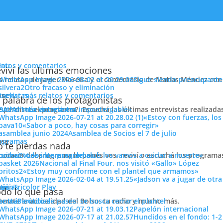
enu
latos y comentarios
viví las últimas emociones
s relatos de Javier Moreira y el comentario de Matías Méndez con 
Sigue siendo preocupante
Otro fracaso y eliminación
cuchar más relatos y comentarios
ose
trevistas
evo Nacional
 palabra de los protagonistas
e perdiste el programa?. Escuchá las últimas entrevistas realizada
cuchar más entrevistas
«La victoria era impostergable»
«Estoy con fuerzas, los
«Sabor a poco, hay cosas para corregir»
Asamblea de Socios el 7 de julio
ose
ogramas
 te pierdas nada
 horario del programa lo ponés vos, reviví o escuchá los program
cuchar todos los programas
«Los intereses del club los vamos a cuidar a muerte»
Nacional al Final Four, nos visitó «Gallo» López
«Estoy muy conforme con el plantel que armamos»
«Jadson va a jugar de otr
ose
tos
siónTricolor Play
ticias
do lo que pasa
terate la actualidad del Bolso, tu radio y mucho más.
er más noticias
Período de pases: se busca cerrar el plantel
este lunes por la noche en el Gran Parque Central, en el primer
Papelón internacional
ción por penales.
Hundidos en el fondo: 1-2