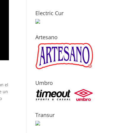
Electric Cur
Artesano
Umbro
on el
e un
o
Transur