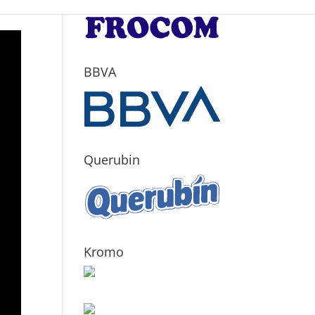
BBVA
Querubin
Kromo