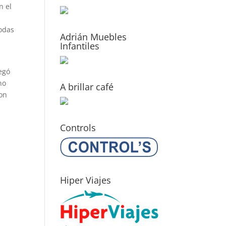
n el
todas
Adrián Muebles
Infantiles
legó
no
A brillar café
con
Controls
Hiper Viajes