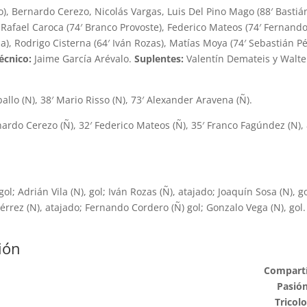
o), Bernardo Cerezo, Nicolás Vargas, Luis Del Pino Mago (88′ Bastiá
Rafael Caroca (74′ Branco Provoste), Federico Mateos (74′ Fernand
a), Rodrigo Cisterna (64′ Iván Rozas), Matías Moya (74′ Sebastián Pé
écnico:
Jaime García Arévalo.
Suplentes:
Valentín Demateis y Walte
ballo (N), 38′ Mario Risso (N), 73′ Alexander Aravena (Ñ).
nardo Cerezo (Ñ), 32′ Federico Mateos (Ñ), 35′ Franco Fagúndez (N), 
l; Adrián Vila (N), gol; Iván Rozas (Ñ), atajado; Joaquín Sosa (N), go
rrez (N), atajado; Fernando Cordero (Ñ) gol; Gonzalo Vega (N), gol.
ión
Compartí
Pasió
Tricolo