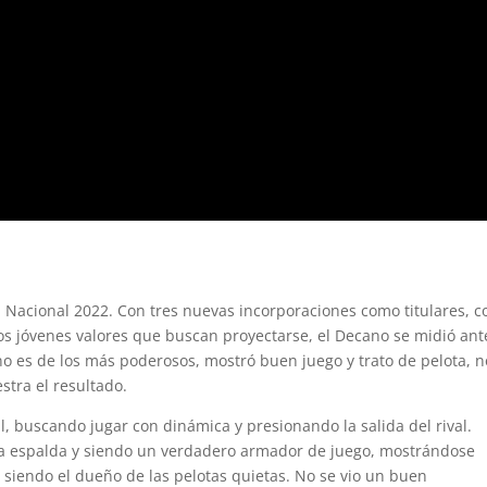
l Nacional 2022. Con tres nuevas incorporaciones como titulares, c
os jóvenes valores que buscan proyectarse, el Decano se midió ant
o es de los más poderosos, mostró buen juego y trato de pelota, n
stra el resultado.
l, buscando jugar con dinámica y presionando la salida del rival.
 la espalda y siendo un verdadero armador de juego, mostrándose
 siendo el dueño de las pelotas quietas. No se vio un buen