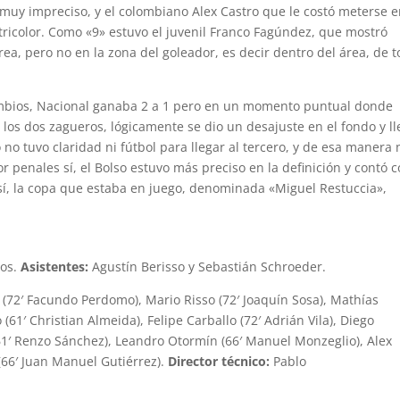
muy impreciso, y el colombiano Alex Castro que le costó meterse e
tricolor. Como «9» estuvo el juvenil Franco Fagúndez, que mostró
rea, pero no en la zona del goleador, es decir dentro del área, de 
ambios, Nacional ganaba 2 a 1 pero en un momento puntual donde
s los dos zagueros, lógicamente se dio un desajuste en el fondo y l
 no tuvo claridad ni fútbol para llegar al tercero, y de esa manera 
r penales sí, el Bolso estuvo más preciso en la definición y contó 
í, la copa que estaba en juego, denominada «Miguel Restuccia»,
gos.
Asistentes:
Agustín Berisso y Sebastián Schroeder.
 (72′ Facundo Perdomo), Mario Risso (72′ Joaquín Sosa), Mathías
(61′ Christian Almeida), Felipe Carballo (72′ Adrián Vila), Diego
(61′ Renzo Sánchez), Leandro Otormín (66′ Manuel Monzeglio), Alex
(66′ Juan Manuel Gutiérrez).
Director técnico:
Pablo