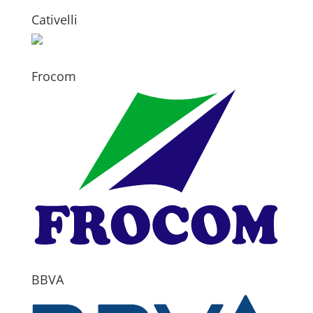
Cativelli
Frocom
BBVA