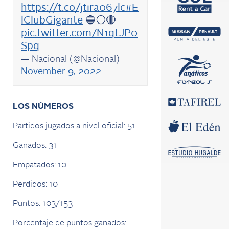
https://t.co/jtira067lc
#E
lClubGigante
🔵⚪️🔴
pic.twitter.com/N1qtJP0
Spq
— Nacional (@Nacional)
November 9, 2022
LOS NÚMEROS
Partidos jugados a nivel oficial: 51
Ganados: 31
Empatados: 10
Perdidos: 10
Puntos: 103/153
Porcentaje de puntos ganados: