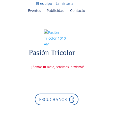
El equipo
La historia
Eventos
Publicidad
Contacto
D
e
s
c
a
r
ESCUCHANOS
g
á
n