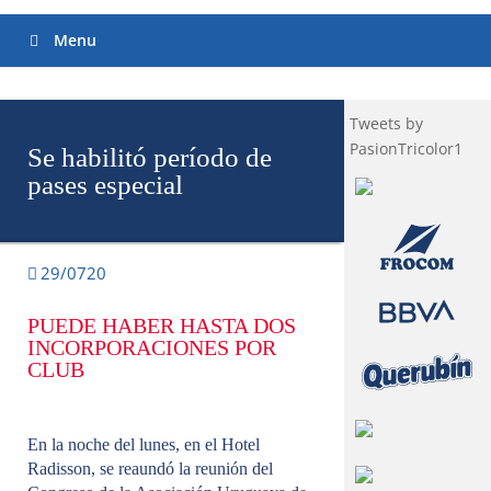
u
e
s
Menu
t
r
a
A
Tweets by
P
P
PasionTricolor1
Se habilitó período de
y
e
pases especial
s
c
u
c
h
29/0720
a
n
o
PUEDE HABER HASTA DOS
s
INCORPORACIONES POR
e
CLUB
n
t
u
c
e
En la noche del lunes, en el Hotel
l
Radisson, se reaundó la reunión del
u