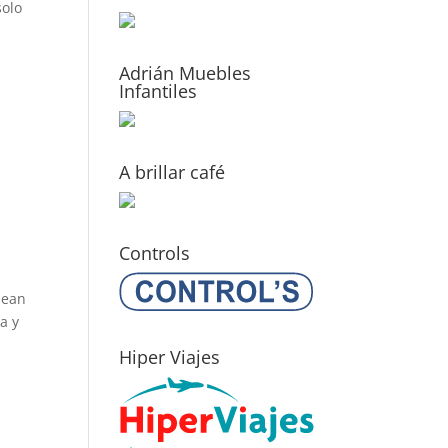
solo
Adrián Muebles
Infantiles
A brillar café
Controls
sean
a y
Hiper Viajes