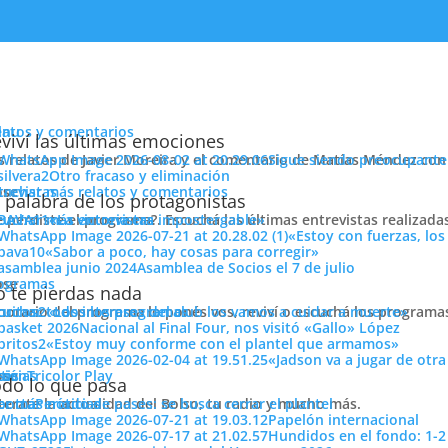
enu
latos y comentarios
viví las últimas emociones
s relatos de Javier Moreira y el comentario de Matías Méndez con 
Sigue siendo preocupante
Otro fracaso y eliminación
cuchar más relatos y comentarios
ose
trevistas
mo ganar las dos tablas»
 palabra de los protagonistas
e perdiste el programa?. Escuchá las últimas entrevistas realizada
cuchar más entrevistas
«La victoria era impostergable»
«Estoy con fuerzas, los
«Sabor a poco, hay cosas para corregir»
Asamblea de Socios el 7 de julio
ose
ogramas
 te pierdas nada
 horario del programa lo ponés vos, reviví o escuchá los program
cuchar todos los programas
«Los intereses del club los vamos a cuidar a muerte»
Nacional al Final Four, nos visitó «Gallo» López
UERO DE LOS ÚLTIMOS 25 AÑOS DE NACIONAL»
«Estoy muy conforme con el plantel que armamos»
«Jadson va a jugar de otr
ose
tos
siónTricolor Play
ticias
do lo que pasa
terate la actualidad del Bolso, tu radio y mucho más.
er más noticias
Período de pases: se busca cerrar el plantel
con #LaRadioDelHincha tras la victoria de Nacional por 2 a 1 sobre
Papelón internacional
Hundidos en el fondo: 1-2