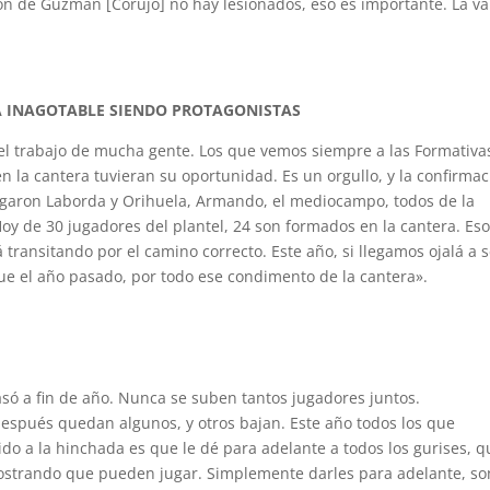
irón de Guzmán [Corujo] no hay lesionados, eso es importante. La v
A INAGOTABLE SIENDO PROTAGONISTAS
el trabajo de mucha gente. Los que vemos siempre a las Formativa
 la cantera tuvieran su oportunidad. Es un orgullo, y la confirmac
jugaron Laborda y Orihuela, Armando, el mediocampo, todos de la
oy de 30 jugadores del plantel, 24 son formados en la cantera. Es
 transitando por el camino correcto. Este año, si llegamos ojalá a 
ue el año pasado, por todo ese condimento de la cantera».
só a fin de año. Nunca se suben tantos jugadores juntos.
spués quedan algunos, y otros bajan. Este año todos los que
pido a la hinchada es que le dé para adelante a todos los gurises, 
ostrando que pueden jugar. Simplemente darles para adelante, so