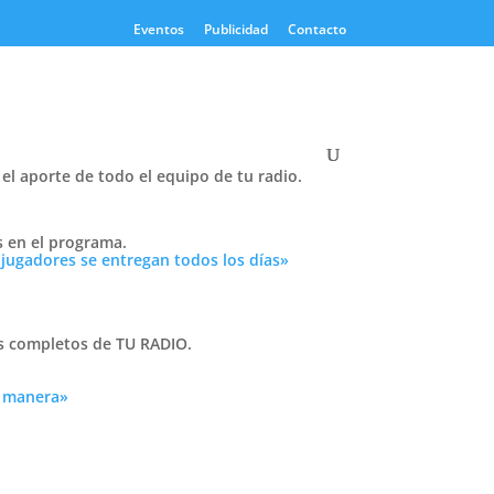
Eventos
Publicidad
Contacto
el aporte de todo el equipo de tu radio.
Twitter
s en el programa.
Tweets by PasionTricolor1
 jugadores se entregan todos los días»
Cativelli
as completos de TU RADIO.
a manera»
Frocom