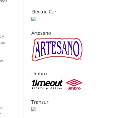
amos
Electric Cur
Artesano
s y
ión
o
ser
Umbro
Transur
que
n