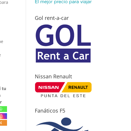
 para
Gol rent-a-car
me
e
Nissan Renault
 tu
n
r
Fanáticos F5