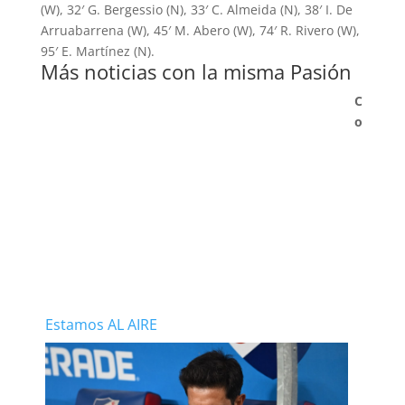
(W), 32′ G. Bergessio (N), 33′ C. Almeida (N), 38′ I. De
Arruabarrena (W), 45′ M. Abero (W), 74′ R. Rivero (W),
95′ E. Martínez (N).
Más noticias con la misma Pasión
C
o
Estamos AL AIRE