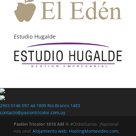
Estudio Hugalde
2903 0146
097 44 1899
Río Branco 1483
contacto@pasiontricolor.com.uy
Pasión Tricolor 1010 AM
® #OídosSanos. ¡Nacional
nos une!
Alojamiento web: HostingMontevideo.com,