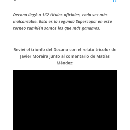
Nacional venció 2 a 0 a Wanderers en el Estadio
Centenario y obtuvo la Supercopa Uruguaya 2021. El
Decano llegó a 162 títulos oficiales, cada vez más
inalcanzable. Esta es la segunda Supercopa: en este
torneo también somos los que más ganamos.
Reviví el triunfo del Decano con el relato tricolor de
Javier Moreira junto al comentario de Matías
Méndez: