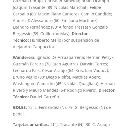
Guzmán Corujo, Christian Almeida; Brian Ocampo,
Joaquín Trasante (89′ Nicolás Marichal), Felipe
Carballo (80′ Maximiliano Cantera), Camilo Cándido;
Andrés D’Alessandro (60′ Emiliano Martínez);
Leandro Fernández (80′ Alfonso Trezza) y Gonzalo
Bergessio (89′ Guillermo May).
Director
Técnico:
Humberto Mello (por suspensión de
Alejandro Cappuccio).
Wanderers:
Ignacio De Arruabarrena; Hernán Petryk,
Guzmán Pereira (76′ Juan Aguirre), Darwin Torres;
Leonardo Pais, César Araújo (64′ Krisztian Vadocz),
Bruno Veglio (80′ Diego Riolfo), Mathías Abero;
Washington Camacho (45′ Nicolás Quagliata); Hernán
Rivero y Mauro Méndez (64′ Rodrigo Rivero).
Director
Técnico:
Daniel Carreño.
GOLES:
13′ L. Fernández (N), 79′ G. Bergessio (N) de
penal.
Tarjetas amarillas:
11′ J. Trasante (N), 30′ C. Araújo