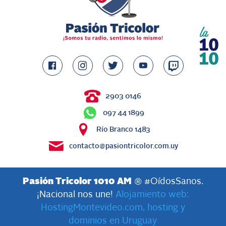
2903 0146
097 44 1899
Río Branco 1483
contacto@pasiontricolor.com.uy
Pasión Tricolor 1010 AM
® #OídosSanos.
¡Nacional nos une!
Alojamiento web:
HostingMontevideo.com, hosting y
dominios en Uruguay