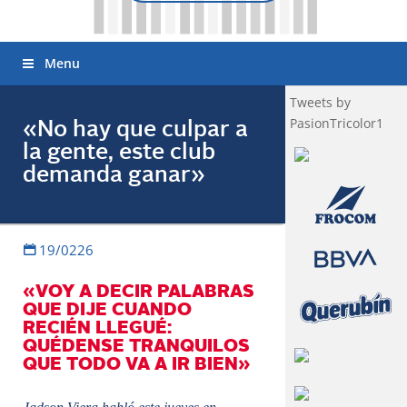
Menu
Tweets by
PasionTricolor1
«No hay que culpar a
la gente, este club
demanda ganar»
19/0226
«VOY A DECIR PALABRAS
QUE DIJE CUANDO
RECIÉN LLEGUÉ:
QUÉDENSE TRANQUILOS
QUE TODO VA A IR BIEN»