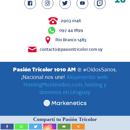
2903 0146
097 44 1899
Río Branco 1483
contacto@pasiontricolor.com.uy
Pasión Tricolor 1010 AM
® #OídosSanos.
¡Nacional nos une!
Alojamiento web:
HostingMontevideo.com, hosting y
dominios en Uruguay
Compartí tu Pasión Tricolor