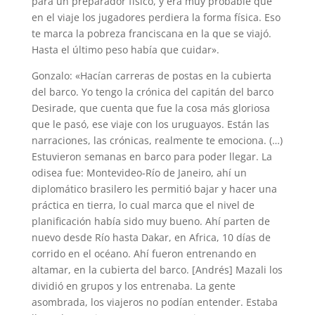
para un preparador físico, y era muy probable que
en el viaje los jugadores perdiera la forma física. Eso
te marca la pobreza franciscana en la que se viajó.
Hasta el último peso había que cuidar».
Gonzalo: «Hacían carreras de postas en la cubierta
del barco. Yo tengo la crónica del capitán del barco
Desirade, que cuenta que fue la cosa más gloriosa
que le pasó, ese viaje con los uruguayos. Están las
narraciones, las crónicas, realmente te emociona. (…)
Estuvieron semanas en barco para poder llegar. La
odisea fue: Montevideo-Río de Janeiro, ahí un
diplomático brasilero les permitió bajar y hacer una
práctica en tierra, lo cual marca que el nivel de
planificación había sido muy bueno. Ahí parten de
nuevo desde Río hasta Dakar, en Africa, 10 días de
corrido en el océano. Ahí fueron entrenando en
altamar, en la cubierta del barco. [Andrés] Mazali los
dividió en grupos y los entrenaba. La gente
asombrada, los viajeros no podían entender. Estaba