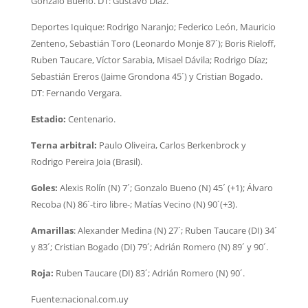
Gonzalo Bueno. DT: Gustavo Díaz.
Deportes Iquique: Rodrigo Naranjo; Federico León, Mauricio
Zenteno, Sebastián Toro (Leonardo Monje 87´); Boris Rieloff,
Ruben Taucare, Víctor Sarabia, Misael Dávila; Rodrigo Díaz;
Sebastián Ereros (Jaime Grondona 45´) y Cristian Bogado.
DT: Fernando Vergara.
Estadio:
Centenario.
Terna arbitral:
Paulo Oliveira, Carlos Berkenbrock y
Rodrigo Pereira Joia (Brasil).
Goles:
Alexis Rolín (N) 7´; Gonzalo Bueno (N) 45´ (+1); Álvaro
Recoba (N) 86´-tiro libre-; Matías Vecino (N) 90´(+3).
Amarillas
: Alexander Medina (N) 27´; Ruben Taucare (DI) 34´
y 83´; Cristian Bogado (DI) 79´; Adrián Romero (N) 89´ y 90´.
Roja:
Ruben Taucare (DI) 83´; Adrián Romero (N) 90´.
Fuente:nacional.com.uy