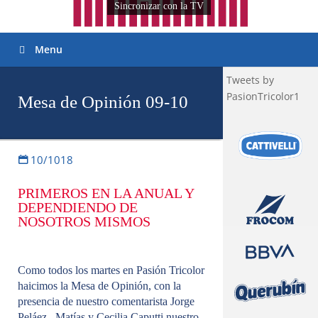
Sincronizar con la TV
Menu
Tweets by
PasionTricolor1
Mesa de Opinión 09-10
10/1018
PRIMEROS EN LA ANUAL Y
DEPENDIENDO DE
NOSOTROS MISMOS
Como todos los martes en Pasión Tricolor
haicimos la Mesa de Opinión, con la
presencia de nuestro comentarista Jorge
Peláez, Matías y Cecilia Caputti nuestro