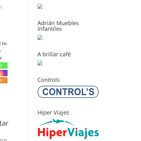
n
Adrián Muebles
Infantiles
 tu
n
A brillar café
r
Controls
Hiper Viajes
tar
mpos