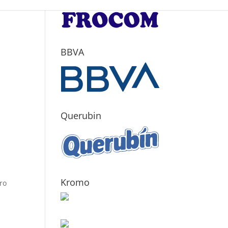
BBVA
Querubin
Kromo
ro