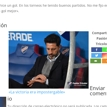
hice un gol. En los torneos he tenido buenos partidos. No me fijo e
n gol mejor».
ión
Compartí
Pasió
Tricolo
Enviar
«La victoria era impostergable»
comen
io
Tu dirección de correo electrónico no será publicada.
Los ca