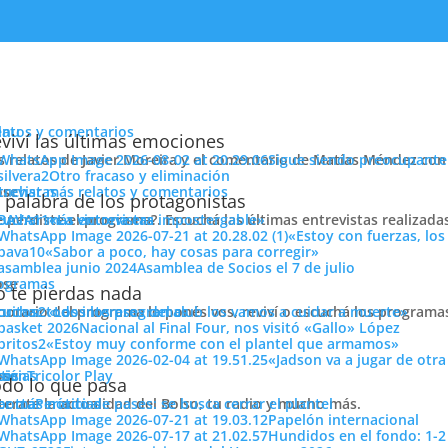
enu
latos y comentarios
viví las últimas emociones
s relatos de Javier Moreira y el comentario de Matías Méndez con 
Sigue siendo preocupante
Otro fracaso y eliminación
cuchar más relatos y comentarios
ose
trevistas
 bien, no voy a tener problemas
 palabra de los protagonistas
e perdiste el programa?. Escuchá las últimas entrevistas realizada
cuchar más entrevistas
«La victoria era impostergable»
«Estoy con fuerzas, los
«Sabor a poco, hay cosas para corregir»
Asamblea de Socios el 7 de julio
ose
ogramas
 te pierdas nada
 horario del programa lo ponés vos, reviví o escuchá los program
cuchar todos los programas
«Los intereses del club los vamos a cuidar a muerte»
Nacional al Final Four, nos visitó «Gallo» López
 FIJO EN QUE NACIONAL GANE»
«Estoy muy conforme con el plantel que armamos»
«Jadson va a jugar de otr
ose
tos
siónTricolor Play
ticias
do lo que pasa
terate la actualidad del Bolso, tu radio y mucho más.
er más noticias
Período de pases: se busca cerrar el plantel
ncia de prensa. Estará a la orden en el clásico.
Papelón internacional
Hundidos en el fondo: 1-2