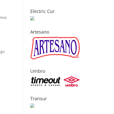
Electric Cur
íamos
Artesano
ngo
Umbro
Transur