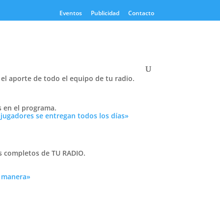
Eventos
Publicidad
Contacto
el aporte de todo el equipo de tu radio.
»
Twitter
s en el programa.
Tweets by PasionTricolor1
 jugadores se entregan todos los días»
Cativelli
as completos de TU RADIO.
a manera»
Frocom