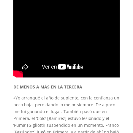
DE MENOS A MÁS EN LA TERCERA
«Yo arranqué el año de suplente, con la confianza un
poco baja, pero dando lo mejor siempre. De a poco
me fui ganando el lugar. También pasó que en
Primera, el ‘Colo’ [Ramírez] estuvo lesionado y el
‘Puma’ [Gigliotti] suspendido en un momento, Franco
[Fagúndez] jugó en Primera, y a partir de ahí no bajó