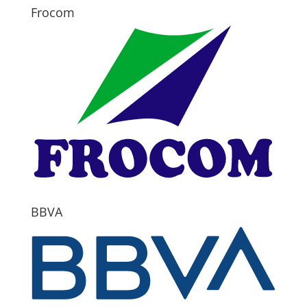
Frocom
BBVA