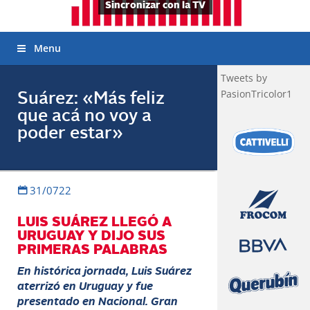
Sincronizar con la TV
Menu
Tweets by
PasionTricolor1
Suárez: «Más feliz
que acá no voy a
poder estar»
31/0722
LUIS SUÁREZ LLEGÓ A
URUGUAY Y DIJO SUS
PRIMERAS PALABRAS
En histórica jornada, Luis Suárez
aterrizó en Uruguay y fue
presentado en Nacional. Gran