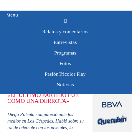
Menu
Relatos y comentarios
Tweets by
PasionTricolor1
«Los que vengan serán
Entrevistas
bienvenidos, el plantel
Programas
lo necesita»
Fotos
PasiónTricolor Play
13/0723
Noticias
«EL ÚLTIMO PARTIDO FUE
COMO UNA DERROTA»
Diego Polenta compareció ante los
medios en Los Céspedes. Habló sobre su
rol de referente con los juveniles, la