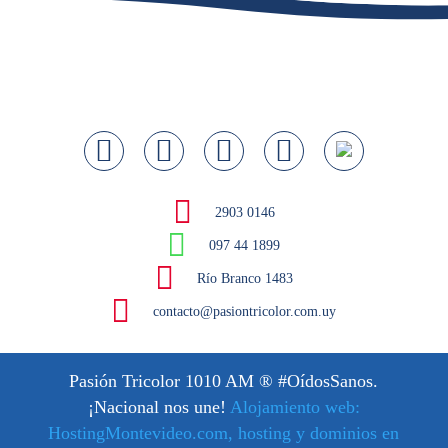
2903 0146
097 44 1899
Río Branco 1483
contacto@pasiontricolor.com.uy
Pasión Tricolor 1010 AM
® #OídosSanos.
¡Nacional nos une!
Alojamiento web:
HostingMontevideo.com, hosting y dominios en