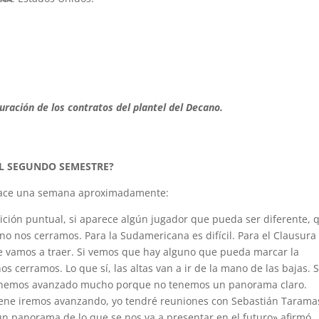
uración de los contratos del plantel del Decano.
L SEGUNDO SEMESTRE?
, hace una semana aproximadamente:
ición puntual, si aparece algún jugador que pueda ser diferente, 
no nos cerramos. Para la Sudamericana es difícil. Para el Clausura
 vamos a traer. Si vemos que hay alguno que pueda marcar la
os cerramos. Lo que sí, las altas van a ir de la mano de las bajas. S
o hemos avanzado mucho porque no tenemos un panorama claro.
iene iremos avanzando, yo tendré reuniones con Sebastián Tarama
r un panorama de lo que se nos va a presentar en el futuro» afirmó.