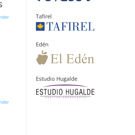
s
Tafirel
nder
Edén
Estudio Hugalde
nder