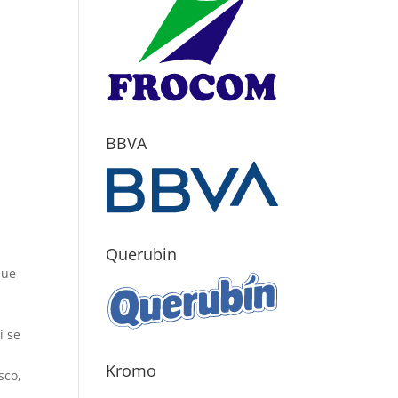
BBVA
Querubin
que
i se
Kromo
sco,