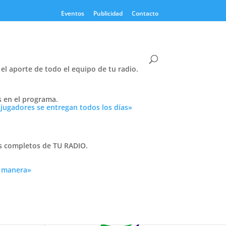
Eventos
Publicidad
Contacto
el aporte de todo el equipo de tu radio.
s en el programa.
Twitter
 jugadores se entregan todos los días»
Tweets by PasionTricolor1
Cativelli
as completos de TU RADIO.
a manera»
Frocom