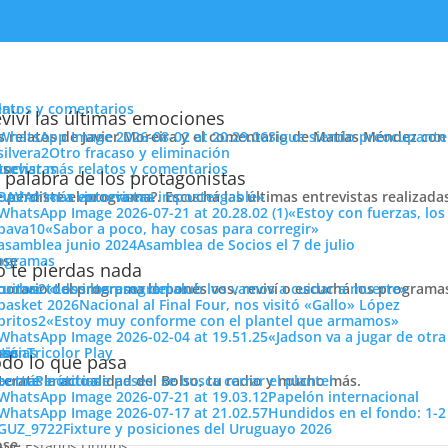
enu
latos y comentarios
viví las últimas emociones
s relatos de Javier Moreira y el comentario de Matías Méndez con 
Sigue siendo preocupante
Otro fracaso y eliminación
cuchar más relatos y comentarios
ose
trevistas
 palabra de los protagonistas
e perdiste el programa?. Escuchá las últimas entrevistas realizada
cuchar más entrevistas
«La victoria era impostergable»
«Estoy con fuerzas, los
«Sabor a poco, hay cosas para corregir»
Asamblea de Socios el 7 de julio
ose
ogramas
 te pierdas nada
 horario del programa lo ponés vos, reviví o escuchá los program
cuchar todos los programas
«Los intereses del club los vamos a cuidar a muerte»
Nacional al Final Four, nos visitó «Gallo» López
«Estoy muy conforme con el plantel que armamos»
«Jadson va a jugar de otr
ose
tos
siónTricolor Play
ticias
do lo que pasa
a, es nuevo jugador Nacional.
terate la actualidad del Bolso, tu radio y mucho más.
er más noticias
Período de pases: se busca cerrar el plantel
Papelón internacional
r un año.
Hundidos en el fondo: 1-2
Fixture y posiciones del Uruguayo 2026
ose
sde Estados Unidos.