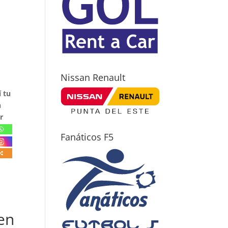
Nissan Renault
 tu
n
r
Fanáticos F5
en