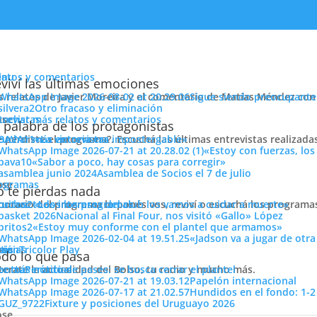
enu
latos y comentarios
viví las últimas emociones
s relatos de Javier Moreira y el comentario de Matías Méndez con 
Sigue siendo preocupante
Otro fracaso y eliminación
cuchar más relatos y comentarios
ose
trevistas
 palabra de los protagonistas
e perdiste el programa?. Escuchá las últimas entrevistas realizada
cuchar más entrevistas
«La victoria era impostergable»
River Plate
«Estoy con fuerzas, los
«Sabor a poco, hay cosas para corregir»
Asamblea de Socios el 7 de julio
ose
ogramas
 te pierdas nada
 horario del programa lo ponés vos, reviví o escuchá los program
cuchar todos los programas
«Los intereses del club los vamos a cuidar a muerte»
Nacional al Final Four, nos visitó «Gallo» López
«Estoy muy conforme con el plantel que armamos»
«Jadson va a jugar de otr
ose
tos
siónTricolor Play
ticias
do lo que pasa
el Parque y la sensación de calentura y dolor fue indisimulable, mal partido de
terate la actualidad del Bolso, tu radio y mucho más.
er más noticias
Período de pases: se busca cerrar el plantel
nó de a poco con sus decisiones.
A continuación las fotos que tomó
PASIÓN
Papelón internacional
y compartí todas
las fotos de Zaner Maidana….
Hundidos en el fondo: 1-2
Fixture y posiciones del Uruguayo 2026
ose