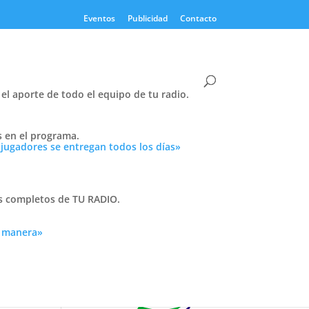
Eventos
Publicidad
Contacto
el aporte de todo el equipo de tu radio.
s en el programa.
Twitter
 jugadores se entregan todos los días»
Tweets by PasionTricolor1
Cativelli
as completos de TU RADIO.
a manera»
 los
Frocom