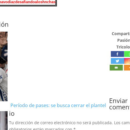
ión
Compartí
Pasió
Tricolo
Enviar
Período de pases: se busca cerrar el plantel
comen
io
Tu dirección de correo electrónico no será publicada.
Los ca
obligatorios están marcados con
*