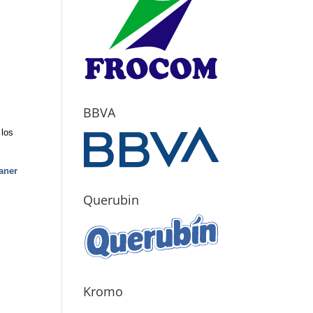
BBVA
 los
Zaner
Querubin
Kromo