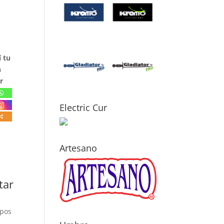
 tu
n
r
Electric Cur
Artesano
tar
mpos