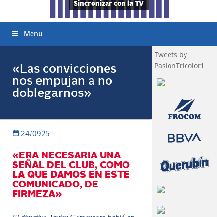
Sincronizar con la TV
Menu
Tweets by
PasionTricolor1
«Las convicciones
nos empujan a no
doblegarnos»
24/0925
«ERA NECESARIA UNA
SEÑAL DEL CLUB, COMO
LA QUE DAMOS EN ESTE
COMUNICADO, DE
FIRMEZA»