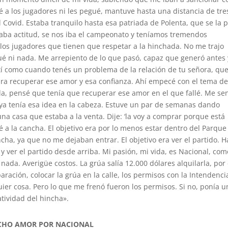
té a los jugadores ni les pegué, mantuve hasta una distancia de tre
Covid. Estaba tranquilo hasta esa patriada de Polenta, que se la 
ltaba actitud, se nos iba el campeonato y teníamos tremendos
 los jugadores que tienen que respetar a la hinchada. No me trajo
ué ni nada. Me arrepiento de lo que pasó, capaz que generó antes
í como cuando tenés un problema de la relación de tu señora, que
ara recuperar ese amor y esa confianza. Ahí empecé con el tema d
, pensé que tenía que recuperar ese amor en el que fallé. Me sen
s ya tenía esa idea en la cabeza. Estuve un par de semanas dando
una casa que estaba a la venta. Dije: ‘la voy a comprar porque está
é a la cancha. El objetivo era por lo menos estar dentro del Parque
cha, ya que no me dejaban entrar. El objetivo era ver el partido. H
 y ver el partido desde arriba. Mi pasión, mi vida, es Nacional, com
ada. Averigüe costos. La grúa salía 12.000 dólares alquilarla, por 
ración, colocar la grúa en la calle, los permisos con la Intendenci
quier cosa. Pero lo que me frenó fueron los permisos. Si no, ponía 
atividad del hincha».
CHO AMOR POR NACIONAL