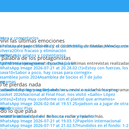
enu
latos y comentarios
viví las últimas emociones
s relatos de Javier Moreira y el comentario de Matías Méndez con 
Sigue siendo preocupante
Otro fracaso y eliminación
cuchar más relatos y comentarios
ose
trevistas
u historia junto a Mayer
 palabra de los protagonistas
e perdiste el programa?. Escuchá las últimas entrevistas realizada
cuchar más entrevistas
«La victoria era impostergable»
«Estoy con fuerzas, los
«Sabor a poco, hay cosas para corregir»
Asamblea de Socios el 7 de julio
ose
ogramas
 te pierdas nada
 horario del programa lo ponés vos, reviví o escuchá los program
cuchar todos los programas
«Los intereses del club los vamos a cuidar a muerte»
Nacional al Final Four, nos visitó «Gallo» López
«Estoy muy conforme con el plantel que armamos»
NQUEADA
«Jadson va a jugar de otr
ose
tos
siónTricolor Play
ticias
do lo que pasa
l que recientemente adquirió una casa en las inmediaciones del Gr
terate la actualidad del Bolso, tu radio y mucho más.
er más noticias
Período de pases: se busca cerrar el plantel
tivos tricolores, para que a futuro pueda ser un lugar de reunión e
Papelón internacional
Hundidos en el fondo: 1-2