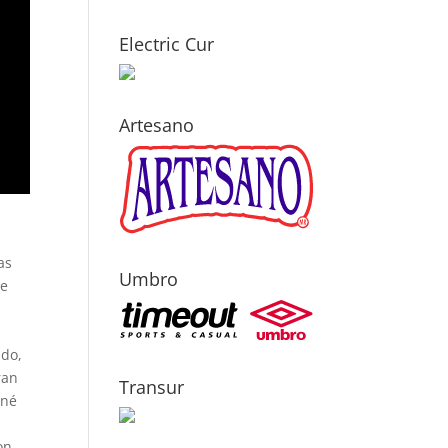
Electric Cur
Artesano
as
Umbro
de
ndo,
ran
Transur
oné
on