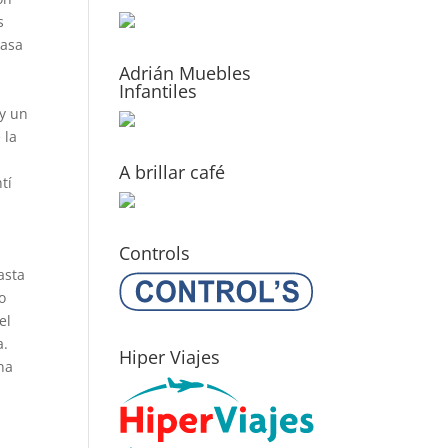
s
pasa
Adrián Muebles
Infantiles
 y un
 la
e
A brillar café
tí
Controls
asta
o
el
a.
Hiper Viajes
una