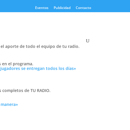
Eventos
Publicidad
Contacto
el aporte de todo el equipo de tu radio.
Twitter
s en el programa.
Tweets by PasionTricolor1
 jugadores se entregan todos los días»
Cativelli
as completos de TU RADIO.
a manera»
Frocom
an
ntre