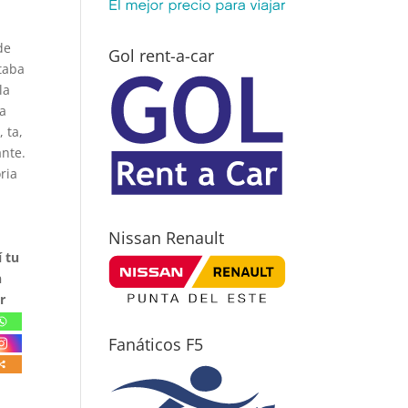
de
Gol rent-a-car
taba
la
na
 ta,
ante.
ria
Nissan Renault
 tu
n
r
Fanáticos F5