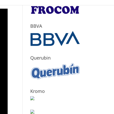
BBVA
Querubin
Kromo