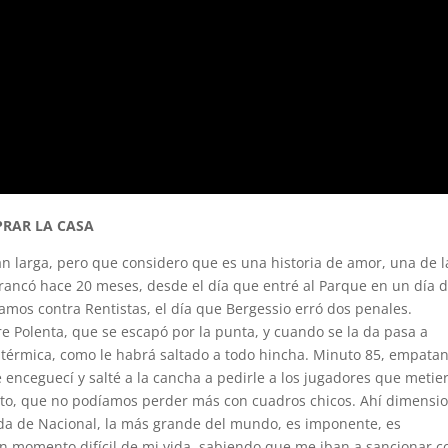
PRAR LA CASA
tan larga, pero que considero que es una historia de amor, una de l
rrancó hace 20 meses, desde el día que entré al Parque en un día 
gamos contra Rentistas, el día que Bergessio erró dos penales.
 Polenta, que se escapó por la punta, y cuando se la da pasa a
a térmica, como le habrá saltado a todo hincha. Minuto 85, empata
 enceguecí y salté a la cancha a pedirle a los jugadores que metie
ato, que no podíamos perder más con cuadros chicos. Ahí dimensi
ada de Nacional, la más grande del mundo, es imponente, es
n momento difícil de mi vida, sabiendo que me iban a sancionar c