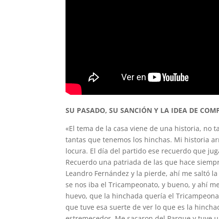
SU PASADO, SU SANCIÓN Y LA IDEA DE COM
«El tema de la casa viene de una historia, no 
tantas que tenemos los hinchas. Mi historia a
locura. El día del partido ese recuerdo que ju
Recuerdo una patriada de las que hace siempre
Leandro Fernández y la pierde, ahí me saltó l
se nos iba el Tricampeonato, y bueno, y ahí me
huevo, que la hinchada quería el Tricampeon
que tuve esa suerte de ver lo que es la hinch
estremecedor. Me sacaron del Parque y tuve u