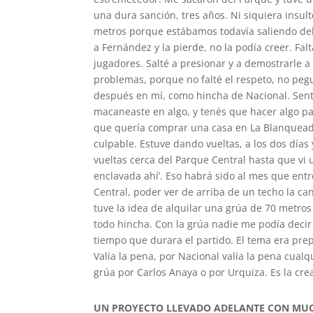
una dura sanción, tres años. Ni siquiera insul
metros porque estábamos todavía saliendo del 
a Fernández y la pierde, no la podía creer. Fa
jugadores. Salté a presionar y a demostrarle a
problemas, porque no falté el respeto, no peg
después en mí, como hincha de Nacional. Sent
macaneaste en algo, y tenés que hacer algo p
que quería comprar una casa en La Blanqueada
culpable. Estuve dando vueltas, a los dos día
vueltas cerca del Parque Central hasta que vi 
enclavada ahí’. Eso habrá sido al mes que entr
Central, poder ver de arriba de un techo la can
tuve la idea de alquilar una grúa de 70 metros
todo hincha. Con la grúa nadie me podía decir n
tiempo que durara el partido. El tema era prepa
Valía la pena, por Nacional valía la pena cual
grúa por Carlos Anaya o por Urquiza. Es la cre
UN PROYECTO LLEVADO ADELANTE CON MU