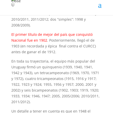
Close
fútbol uruguayo
y de los últimos 15 torneos
disputados se quedó con 9 (un tricampeonato: 2000,
2001, 2002; dos bicampeonatos: 2005, 2005/2006 y
2010/2011, 2011/2012; dos “simples”: 1998 y
2008/2009).
El primer título de mejor del país que conquistó
Nacional
fue en 1902
. Posteriormente, llegó el de
1903 (en recordada y épica final contra el CURCC)
antes de ganar el de 1912.
En toda su trayectoria, el equipo más popular del
Uruguay firmó un quinquenio (1939, 1940, 1941,
1942 y 1943), un tetracampeonato (1969, 1970, 1971
y 1972), cuatro tricampeonatos (1915, 1916 y 1917;
1922, 1923 y 1924; 1955, 1956 y 1957; 2000, 2001 y
2002) y seis bicampeonatos (1902, 1903; 1919, 1920;
1933, 1934; 1946, 1947; 2005, 2005/2006; 2010/2011,
2011/2012).
Un detalle a tener en cuenta es que en 1948 el