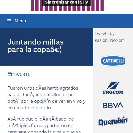
Sincronizar con la TV
Menu
Tweets by
PasionTricolor1
Juntando millas
para la copaâ€¦
19/0310
Fueron unos dÃ­as harto agitados
para el fanÃ¡tico bolsilludo que
optÃ³ por la opciÃ³n de ver en vivo y
en directo el partido.
AsÃ­ fue que el dÃ­a sÃ¡bado, de
mÃºltiples formas partieron en
caravana, copando la ruta 9 que va