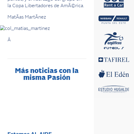
la Copa Libertadores de AmÃ©rica.
MatÃ­as MartÃ­nez
Â
Más noticias con la
misma Pasión