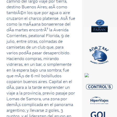
camino del largo viaje por tierra,
destino Buenos Aires; asÃ­ como
tambiÃ©n los que por agua o aire
cruzaron el charco platense. AsÃ­ fue
como la maÃ±ana bonaerense del
dÃ­a martes encontrÃ³ la Avenida
Corrientes, peatonal Florida, 9 de
julio, entre otras, colmadas de
camisetas de un club que, para
varios podÃ­a pasar desapercibido.
Haciendo compras, mirando
vidrieras, en un bar, o simplemente
en la espera bajo una sombra; fue
que mÃ¡s de 6 mil bolsilludos
coparon buenos aires. Capital en el
dÃ­a, para a la tarde emprender un
viaje a la provincia, previo pasaje por
Lomas de Samora, una zona por
demÃ¡s complicada en el panorama
argentino; y llevarse 2 goles, 3
puntos, y el liderazgo del grupo en