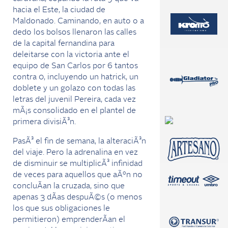
hacia el Este, la ciudad de
Maldonado. Caminando, en auto o a
dedo los bolsos llenaron las calles
de la capital fernandina para
deleitarse con la victoria ante el
equipo de San Carlos por 6 tantos
contra 0, incluyendo un hatrick, un
doblete y un golazo con todas las
letras del juvenil Pereira, cada vez
mÃ¡s consolidado en el plantel de
primera divisiÃ³n.
PasÃ³ el fin de semana, la alteraciÃ³n
del viaje. Pero la adrenalina en vez
de disminuir se multiplicÃ³ infinidad
de veces para aquellos que aÃºn no
concluÃ­an la cruzada, sino que
apenas 3 dÃ­as despuÃ©s (o menos
los que sus obligaciones le
permitieron) emprenderÃ­an el