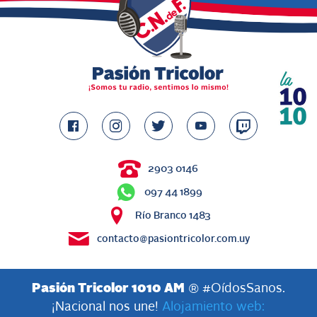
2903 0146
097 44 1899
Río Branco 1483
contacto@pasiontricolor.com.uy
Pasión Tricolor 1010 AM
® #OídosSanos.
¡Nacional nos une!
Alojamiento web: