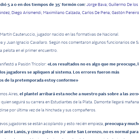
rdió 5 a 0 en dos tiempos de 35′ formón con:
Jorge Bava; Guillermo De los
ández, Diego Arismendi, Maximiliano Calzada, Carlos De Pena; Gastón Pereiro
 Martín Cauteruccio, jugador nacido en las formativas de Nacional.
a y Juan Ignacio Cavallaro.
Según nos comentaron algunos funcionarios de S
la pelota en el primer encuentro.
nifestó a Pasión Tricolor:
«Los resultados no es algo que me preocupe, 
s jugadores se apliquen al sistema. Los errores fueron más
ctos de la pretemporada estoy conforme»
enos Aires,
el plantel arribará esta noche a nuestro país sobre a las 20:
e quien seguirá su carrera en Estudiantes de la Plata. Damonte llegará mañana
dirse por última vez de la hinchada y sus compañeros.
nuevos jugadores se están acoplando y esto recién empieza,
preocupa y much
ol ante Lanús, y cinco goles en 70′ ante San Lorenzo, no es normal para