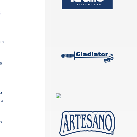
;
an
lo
00
 a
o