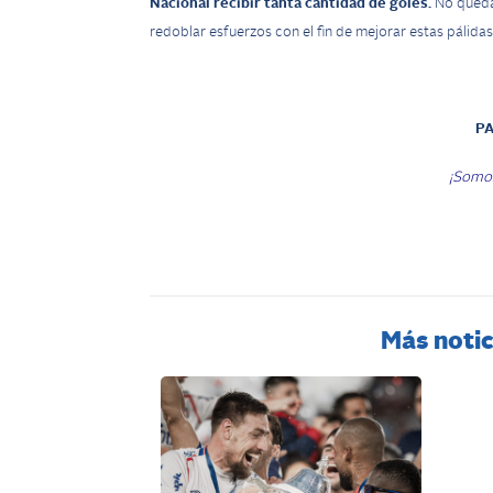
Nacional recibir tanta cantidad de goles.
No queda 
redoblar esfuerzos con el fin de mejorar estas pálida
P
¡Somos
Más notic