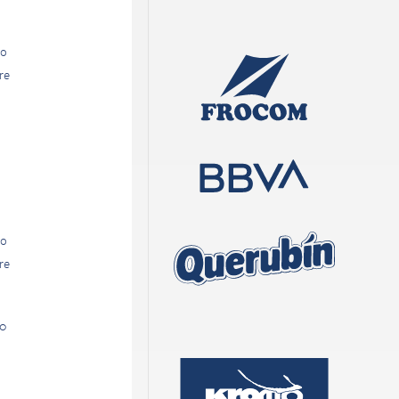
vo
re
vo
re
10