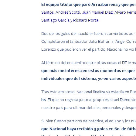
El equipo titular que paró Arruabarrena y que pe
Santos, Andrés Scotti, Juan Manuel Díaz; Alvaro Fern
Santiago García y Richard Porta.
Dos de los goles del «ciclón» fueron convertidos por
Completaron el tanteador Julio Buffarini, Ángel Corre
Lorenzo que pudieron ver el partido, Nacional no vio 
Al término del encuentro entre otras cosas el DT le ma
que más me interesa en estos momentos es que lo
individuales que del sistema, yo en varios aspe
Tras este amistoso,
Nacional finaliza su estadía en Bu
hs.
El que no regresa junto al grupo es Israel Damont
nuestro país para ultimar detalles personales y despe
Si bien fueron partidos de práctica, el equipo y los 
que Nacional haya recibido 3 goles en 60′ de fútb