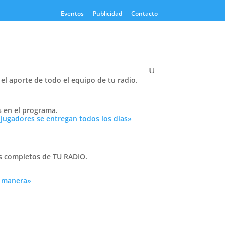
Eventos
Publicidad
Contacto
el aporte de todo el equipo de tu radio.
Twitter
s en el programa.
Tweets by PasionTricolor1
 jugadores se entregan todos los días»
Cativelli
as completos de TU RADIO.
da
a manera»
Frocom
l y