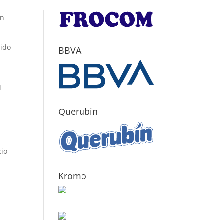
ibir
ón
tido
BBVA
i
Querubin
cio
Kromo
«