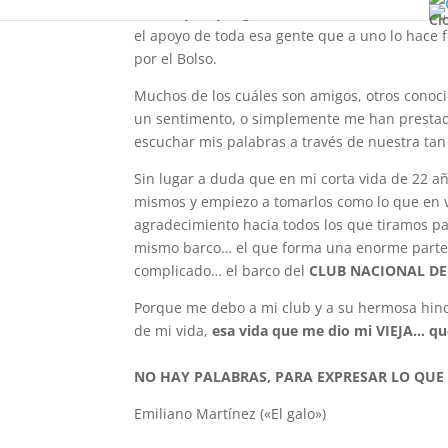
» No hay mayor gratificación, ante estos momen
Cl
el apoyo de toda esa gente que a uno lo hace f
por el Bolso.
Muchos de los cuáles son amigos, otros conoci
un sentimento, o simplemente me han prestado
escuchar mis palabras a través de nuestra tan
Sin lugar a duda que en mi corta vida de 22 a
mismos y empiezo a tomarlos como lo que en 
agradecimiento hacia todos los que tiramos pa
mismo barco… el que forma una enorme parte 
complicado… el barco del
CLUB NACIONAL DE
Porque me debo a mi club y a su hermosa hinch
de mi vida,
esa vida que me dio mi VIEJA… que
NO HAY PALABRAS, PARA EXPRESAR LO QUE S
Emiliano Martínez («El galo»)