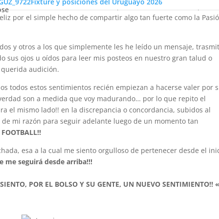
Fixture y posiciones del Uruguayo 2026
tos tan difíciles de la vida como la pérdida de una madre, que rec
ose
eliz por el simple hecho de compartir algo tan fuerte como la Pasi
dos y otros a los que simplemente les he leído un mensaje, trasmi
 sus ojos u oídos para leer mis posteos en nuestro gran talud o
 querida audición.
ños todos estos sentimientos recién empiezan a hacerse valer por s
verdad son a medida que voy madurando… por lo que repito el
ra el mismo lado!! en la discrepancia o concordancia, subidos al
de mi razón para seguir adelante luego de un momento tan
 FOOTBALL!!
ada, esa a la cual me siento orgulloso de pertenecer desde el ini
 me seguirá desde arriba!!!
IENTO, POR EL BOLSO Y SU GENTE, UN NUEVO SENTIMIENTO!! 