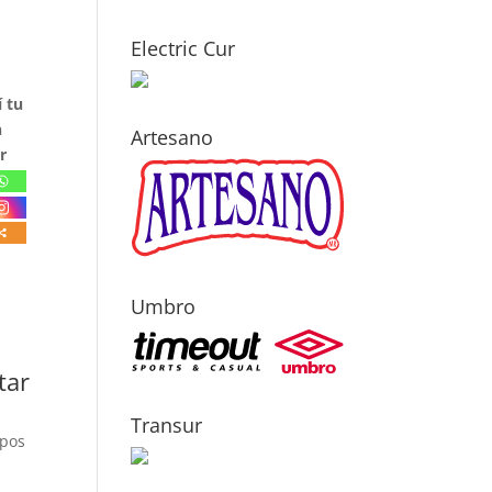
Electric Cur
 tu
n
Artesano
r
Umbro
tar
Transur
mpos