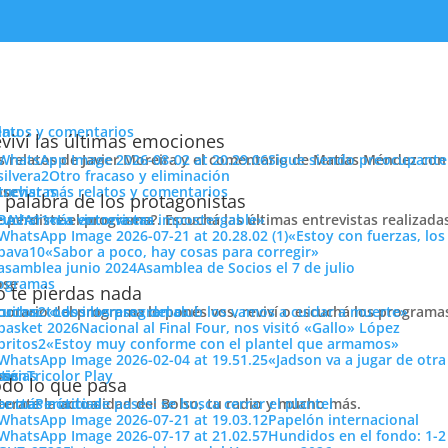
enu
latos y comentarios
viví las últimas emociones
s relatos de Javier Moreira y el comentario de Matías Méndez con 
Sigue siendo preocupante
Otro fracaso y eliminación
cuchar más relatos y comentarios
ose
trevistas
 palabra de los protagonistas
e perdiste el programa?. Escuchá las últimas entrevistas realizada
cuchar más entrevistas
«La victoria era impostergable»
«Estoy con fuerzas, los
«Sabor a poco, hay cosas para corregir»
Asamblea de Socios el 7 de julio
ose
ogramas
 te pierdas nada
 horario del programa lo ponés vos, reviví o escuchá los program
cuchar todos los programas
«Los intereses del club los vamos a cuidar a muerte»
 Tricolor tras el fallecimiento de la señora madre de nuestro
Nacional al Final Four, nos visitó «Gallo» López
sde acá nuestro más sentido pésame y las fuerzas a Emiliano y to
«Estoy muy conforme con el plantel que armamos»
«Jadson va a jugar de otr
ose
tos
siónTricolor Play
ticias
do lo que pasa
r el apoyo que sintió en este duro momento que le toca vivir a é
terate la actualidad del Bolso, tu radio y mucho más.
er más noticias
Período de pases: se busca cerrar el plantel
Papelón internacional
Hundidos en el fondo: 1-2