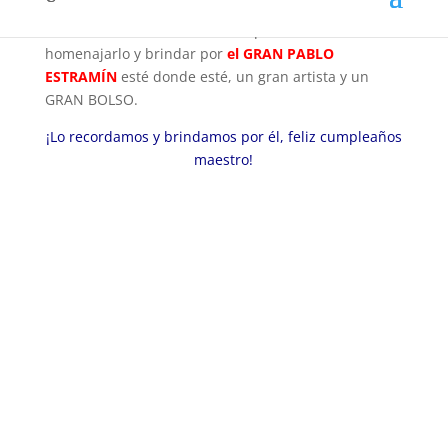
nosotros. Hoy abrimos nuestro programa con su
música, desde Pasión Tricolor queremos
homenajarlo y brindar por
el GRAN PABLO
ESTRAMÍN
esté donde esté, un gran artista y un
GRAN BOLSO.
¡Lo recordamos y brindamos por él, feliz cumpleaños
maestro!