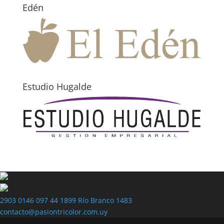
Edén
Estudio Hugalde
2903 0146
097 44 1899
Río Branco 1483
contacto@pasiontricolor.com.uy