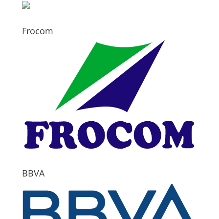
Frocom
BBVA