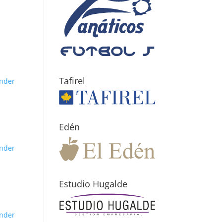
Tafirel
nder
Edén
nder
Estudio Hugalde
nder