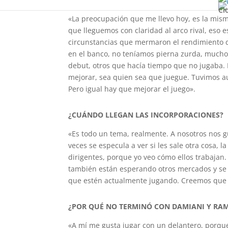
Cl
«La preocupación que me llevo hoy, es la misma
que lleguemos con claridad al arco rival, eso
circunstancias que mermaron el rendimiento d
en el banco, no teníamos pierna zurda, mucho
debut, otros que hacía tiempo que no jugaba
mejorar, sea quien sea que juegue. Tuvimos au
Pero igual hay que mejorar el juego».
¿CUÁNDO LLEGAN LAS INCORPORACIONES?
«Es todo un tema, realmente. A nosotros nos gu
veces se especula a ver si les sale otra cosa, l
dirigentes, porque yo veo cómo ellos trabaja
también están esperando otros mercados y se h
que estén actualmente jugando. Creemos que h
¿POR QUÉ NO TERMINÓ CON DAMIANI Y RAM
«A mí me gusta jugar con un delantero, porque