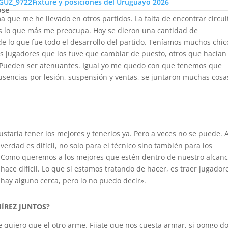
Fixture y posiciones del Uruguayo 2026
ose
 que me he llevado en otros partidos. La falta de encontrar circui
 es lo que más me preocupa. Hoy se dieron una cantidad de
e lo que fue todo el desarrollo del partido. Teníamos muchos chic
s jugadores que los tuve que cambiar de puesto, otros que hacían
. Pueden ser atenuantes. Igual yo me quedo con que tenemos que
sencias por lesión, suspensión y ventas, se juntaron muchas cosa
staría tener los mejores y tenerlos ya. Pero a veces no se puede. 
a verdad es difícil, no solo para el técnico sino también para los
n. Como queremos a los mejores que estén dentro de nuestro alcanc
ace difícil. Lo que sí estamos tratando de hacer, es traer jugador
ay alguno cerca, pero lo no puedo decir».
ÍREZ JUNTOS?
 quiero que el otro arme. Fijate que nos cuesta armar, si pongo d