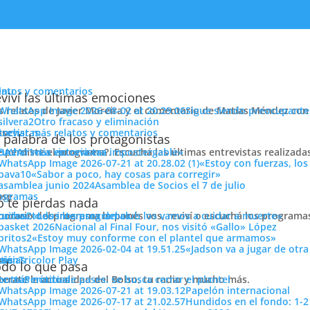
enu
latos y comentarios
viví las últimas emociones
s relatos de Javier Moreira y el comentario de Matías Méndez con 
Sigue siendo preocupante
Otro fracaso y eliminación
cuchar más relatos y comentarios
ose
trevistas
 no hay que bajar los brazos»
 palabra de los protagonistas
e perdiste el programa?. Escuchá las últimas entrevistas realizada
cuchar más entrevistas
«La victoria era impostergable»
«Estoy con fuerzas, los
«Sabor a poco, hay cosas para corregir»
Asamblea de Socios el 7 de julio
ose
ogramas
 te pierdas nada
 horario del programa lo ponés vos, reviví o escuchá los program
cuchar todos los programas
«Los intereses del club los vamos a cuidar a muerte»
Nacional al Final Four, nos visitó «Gallo» López
«Estoy muy conforme con el plantel que armamos»
nsión y ventas, pero igual hay que mejorar el juego»
«Jadson va a jugar de otr
ose
tos
siónTricolor Play
ticias
do lo que pasa
ura derrota sufrida por el Decano ante Fénix en el Gran Parque Cent
terate la actualidad del Bolso, tu radio y mucho más.
er más noticias
Período de pases: se busca cerrar el plantel
Papelón internacional
Hundidos en el fondo: 1-2
ORAR