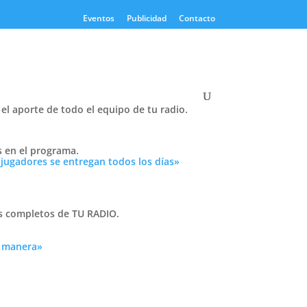
Eventos
Publicidad
Contacto
el aporte de todo el equipo de tu radio.
Twitter
s en el programa.
Tweets by PasionTricolor1
 jugadores se entregan todos los días»
Cativelli
as completos de TU RADIO.
a manera»
Frocom
ral.