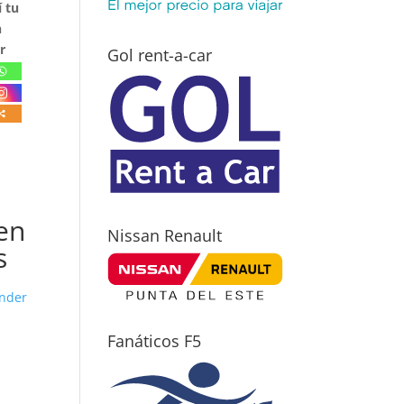
 tu
n
r
Gol rent-a-car
en
Nissan Renault
s
nder
Fanáticos F5