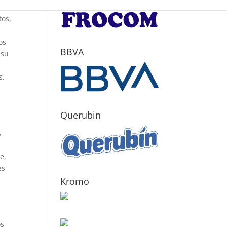
tos,
os
BBVA
 su
s.
Querubin
A
e,
es
Kromo
os