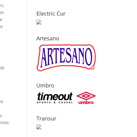
en,
on
Electric Cur
ue
ue
Artesano
hoy
Umbro
os
as
Transur
ramos