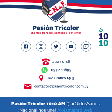
2903 0146
097 44 1899
Río Branco 1483
contacto@pasiontricolor.com.uy
Pasión Tricolor 1010 AM
® #OídosSanos.
¡Nacional nos une!
Alojamiento web: