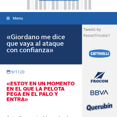
Menu
Tweets by
PasionTricolor1
«Giordano me dice
que vaya al ataque
con confianza»
9/1120
«ESTOY EN UN MOMENTO
EN EL QUE LA PELOTA
PEGA EN EL PALO Y
ENTRA»