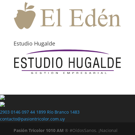
Estudio Hugalde
2903 0146
097 44 1899
Río Branco 1483
contacto@pasiontricolor.com.uy
Pasión Tricolor 1010 AM
® #OídosSanos. ¡Nacional