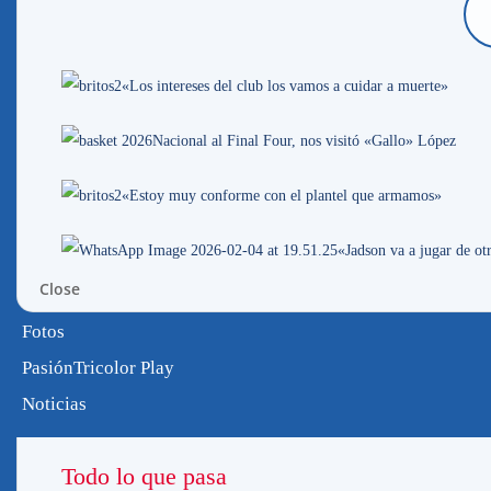
“Oreja”,
«Los intereses del club los vamos a cuidar a muerte»
Nuestro lateral Diego “Oreja” Rodríguez s
camioneta por la mañana del jueves en la R
Nacional al Final Four, nos visitó «Gallo» López
como todas las mañanas, al gimnasio a entr
encuentra internado en la Asociación Espa
«Estoy muy conforme con el plantel que armamos»
Por Franco Pérez
«Jadson va a jugar de o
comunicaciones@nacional.com.uy
Close
Actualmente Diego Rodríguez se encuentra
de sus familiares, hay directivos, funcion
Fotos
siniestro tuvo lugar esta mañana en la Ram
PasiónTricolor Play
Por estas horas se espera la información 
Noticias
debemos de volcarle nuestro cariño y nuest
Todo lo que pasa
¡Vamos “Oreja”!