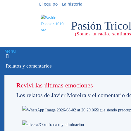
El equipo
La historia
Menu
Relatos y comentarios
Fuerza DIEGO !!!
Reviví las últimas emociones
Los relatos de Javier Moreira y el comentario d
7/0910
Sigue siendo preocup
Lamentablemente, D
Otro fracaso y eliminación
Asociación Español