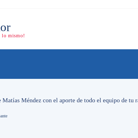
e Matías Méndez con el aporte de todo el equipo de tu r
ante
iego el «Oreja» Rodríguez se encuentra en el CTI de la
a con un diagnóstico de politraumatismo grave, tras haber