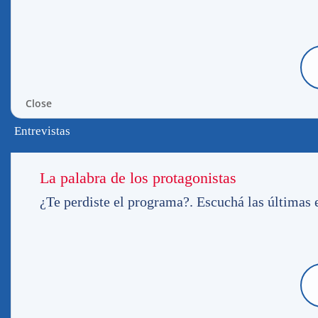
chocado en la maña
cuando intentó doblar en la rambla y Ejido,
pública.
Según informaron diferentes medios de pren
un médico que venía en otro vehículo.Tras 
Close
Asociación Española con un diagnóstico d
Entrevistas
Diego Rodríguez fue operado sobre las 20hs,
grave. El motivo de la misma fue reducir l
choque.
La palabra de los protagonistas
Desde PASIÓN TRICOLOR, le mandamos tod
¿Te perdiste el programa?. Escuchá las últimas e
de NACIONAL
está contigo «Oreja»
, muc
recuperación !!!
AQUÍ E