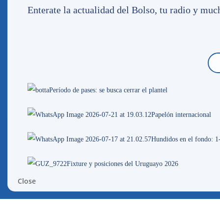
Enterate la actualidad del Bolso, tu radio y mu
fuente oficial: nacional.com.uy
Más noti
Período de pases: se busca cerrar el plantel
Papelón internacional
Hundidos en el fondo: 1
Fixture y posiciones del Uruguayo 2026
Close