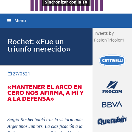
Sincronizar con la TV
Menu
Tweets by
PasionTricolor1
Rochet: «Fue un
triunfo merecido»
27/0521
«MANTENER EL ARCO EN
CERO NOS AFIRMA, A MÍ Y
A LA DEFENSA»
Sergio Rochet habló tras la victoria ante
Argentinos Juniors. La clasificación a la