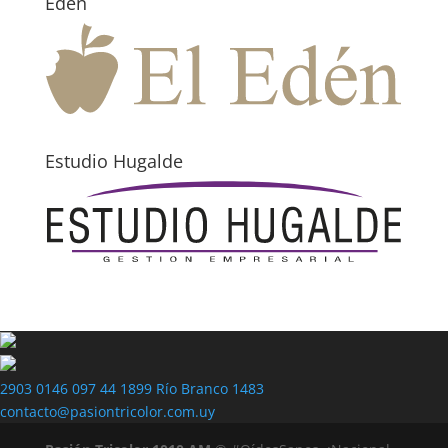
Edén
Estudio Hugalde
2903 0146
097 44 1899
Río Branco 1483
contacto@pasiontricolor.com.uy