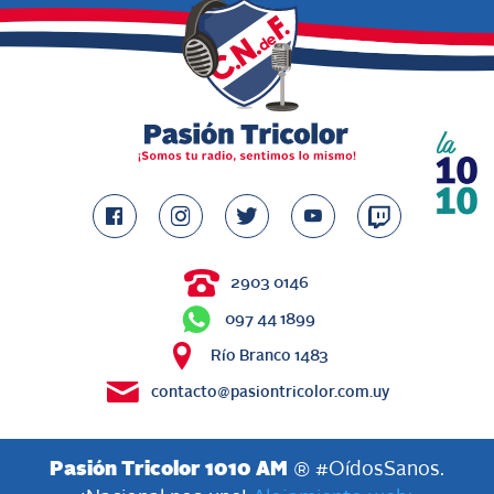
2903 0146
097 44 1899
Río Branco 1483
contacto@pasiontricolor.com.uy
Pasión Tricolor 1010 AM
® #OídosSanos.