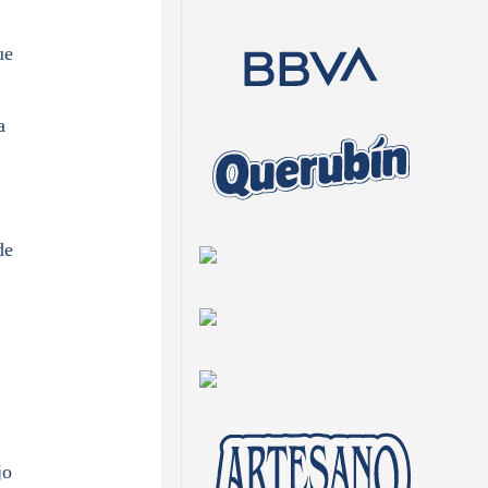
ue
a
de
jo