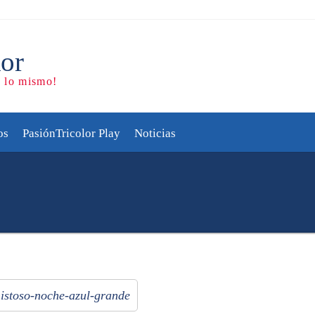
os
PasiónTricolor Play
Noticias