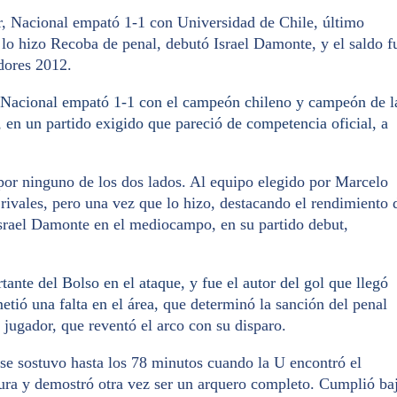
or, Nacional empató 1-1 con Universidad de Chile, último
o hizo Recoba de penal, debutó Israel Damonte, y el saldo f
dores 2012.
. Nacional empató 1-1 con el campeón chileno y campeón de l
en un partido exigido que pareció de competencia oficial, a
a por ninguno de los dos lados. Al equipo elegido por Marcelo
 rivales, pero una vez que lo hizo, destacando el rendimiento 
Israel Damonte en el mediocampo, en su partido debut,
ante del Bolso en el ataque, y fue el autor del gol que llegó
etió una falta en el área,
que determinó la sanción del penal
o jugador, que reventó el arco con su disparo.
 se sostuvo hasta los 78 minutos cuando la U encontró el
gura y demostró otra vez ser un arquero completo. Cumplió ba