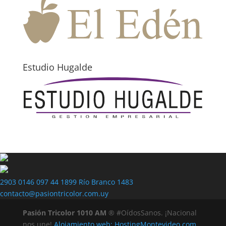
Estudio Hugalde
2903 0146
097 44 1899
Río Branco 1483
contacto@pasiontricolor.com.uy
Pasión Tricolor 1010 AM
® #OídosSanos. ¡Nacional
nos une!
Alojamiento web: HostingMontevideo.com,