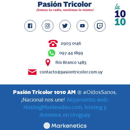
2903 0146
097 44 1899
Río Branco 1483
contacto@pasiontricolor.com.uy
Pasión Tricolor 1010 AM
® #OídosSanos.
¡Nacional nos une!
Alojamiento web:
HostingMontevideo.com, hosting y
dominios en Uruguay