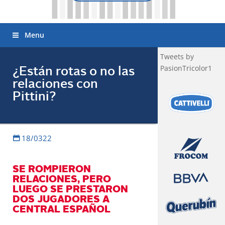
Menu
Tweets by
PasionTricolor1
¿Están rotas o no las
relaciones con
Pittini?
18/0322
SE ROMPIERON
RELACIONES, PERO
LUEGO SE PRESTARON
DOS JUGADORES A
CENTRAL ESPAÑOL