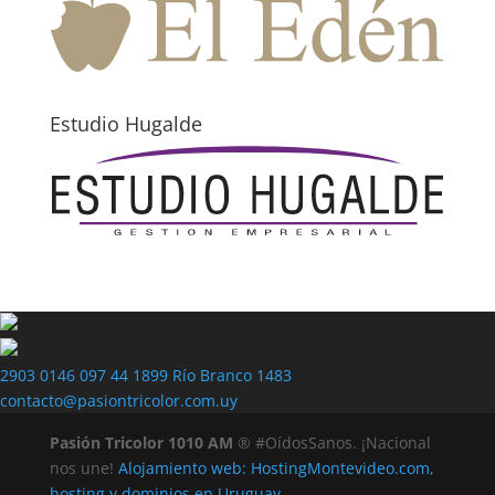
Estudio Hugalde
2903 0146
097 44 1899
Río Branco 1483
contacto@pasiontricolor.com.uy
Pasión Tricolor 1010 AM
® #OídosSanos. ¡Nacional
nos une!
Alojamiento web: HostingMontevideo.com,
hosting y dominios en Uruguay