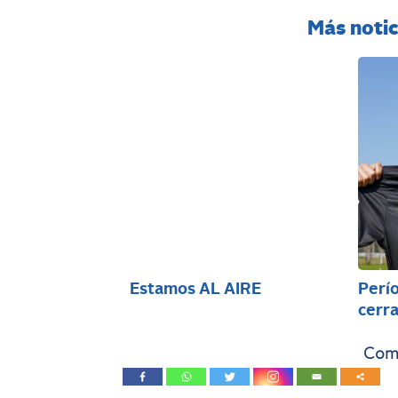
Más notic
Estamos AL AIRE
Perío
cerra
Comp