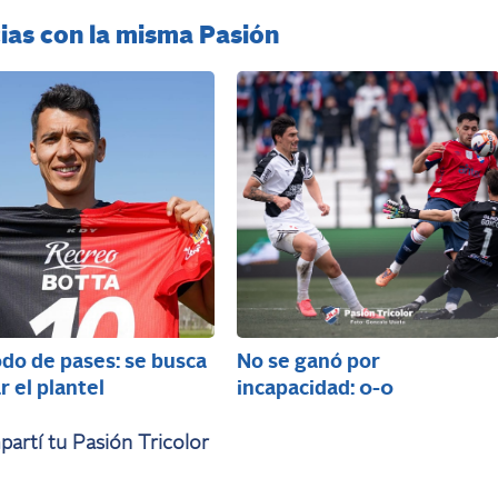
ias con la misma Pasión
do de pases: se busca
No se ganó por
r el plantel
incapacidad: 0-0
artí tu Pasión Tricolor