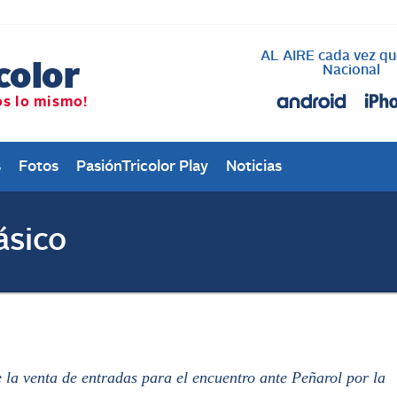
AL AIRE cada vez qu
Descargá nuestra 
escuchanos en tu c
Nacional
s
Fotos
PasiónTricolor Play
Noticias
ásico
 la venta de entradas para el encuentro ante Peñarol por la