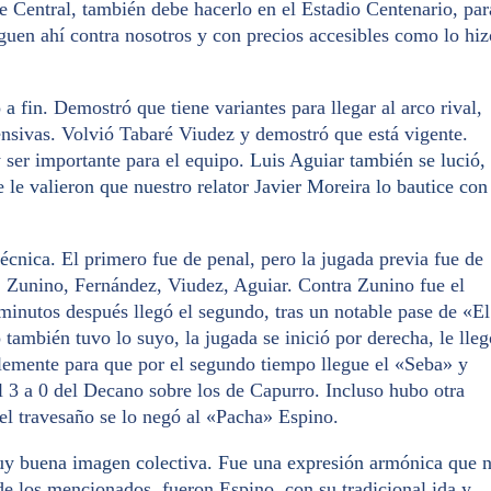
e Central, también debe hacerlo en el Estadio Centenario, par
guen ahí contra nosotros y con precios accesibles como lo hiz
 a fin
. Demostró que tiene variantes para llegar al arco rival,
fensivas. Volvió Tabaré Viudez y demostró que está vigente.
 ser importante para el equipo.
Luis Aguiar también se lució,
 le valieron que nuestro relator Javier Moreira lo bautice con
técnica.
El primero fue de penal, pero la jugada previa fue de
s, Zunino, Fernández, Viudez, Aguiar. Contra Zunino fue el
minutos después llegó el segundo, tras un notable pase de «El
también tuvo lo suyo, la jugada se inició por derecha, le lleg
blemente para que por el segundo tiempo llegue el «Seba» y
l 3 a 0 del Decano sobre los de Capurro. Incluso hubo otra
el travesaño se lo negó al «Pacha» Espino.
y buena imagen colectiva. Fue una expresión armónica que 
e los mencionados, fueron Espino, con su tradicional ida y