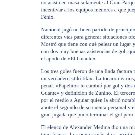
no asista en masa solamente al Gran Parqu
incentivar a los equipos menores a que jue
Fénix.
Nacional jugó un buen partido de principio
diferentes vías para generar situaciones o
Mostró que tiene con qué pelear un lugar y
con dos muy buenas asistencias de gol, que
el apodo de «El Guante».
Los tres goles fueron de una linda factura 
un verdadero «tiki tiki». La tocaron vario
penal. «Papelito» lo cambió por gol y dos 
Guante» y definición de Zunino. El tercero 
por el medio a Aguiar quien la abrió nota
anote el segundo de su cuenta personal y e
gran jugada que pudo terminar el gol pero 
El elenco de Alexander Medina dio una mu
tuvo fisuras.
Los puntos más altos, aparte d