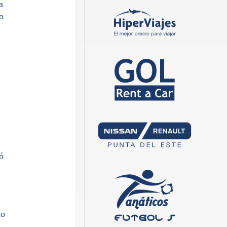
a
o
ó
no