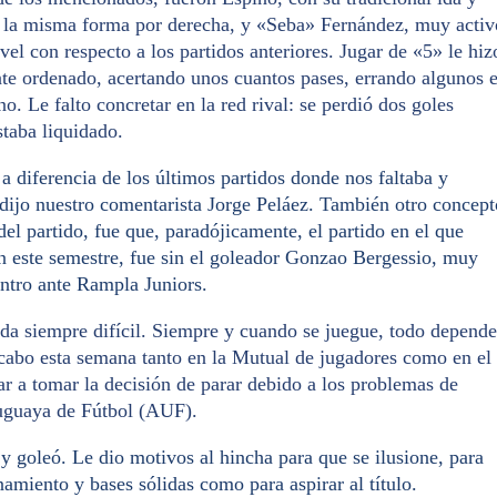
e la misma forma por derecha, y «Seba» Fernández, muy activ
l con respecto a los partidos anteriores. Jugar de «5» le hiz
nte ordenado, acertando unos cuantos pases, errando algunos 
o. Le falto concretar en la red rival: se perdió dos goles
staba liquidado.
 a diferencia de los últimos partidos donde nos faltaba y
 dijo nuestro comentarista Jorge Peláez. También otro concept
el partido, fue que, paradójicamente, el partido en el que
 este semestre, fue sin el goleador Gonzao Bergessio, muy
entro ante Rampla Juniors.
ada siempre difícil. Siempre y cuando se juegue, todo depende
 cabo esta semana tanto en la Mutual de jugadores como en el
r a tomar la decisión de parar debido a los problemas de
uguaya de Fútbol (AUF).
y goleó. Le dio motivos al hincha para que se ilusione, para
namiento y bases sólidas como para aspirar al título.