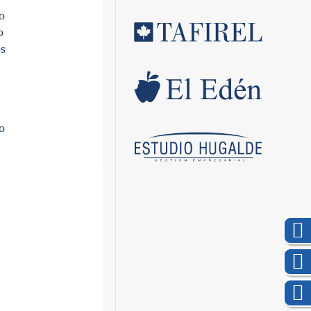
o
o
es
o