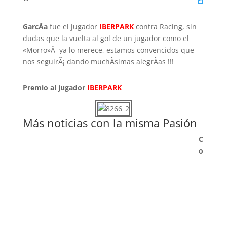
del torneo apertura. Para el equipo de
PASIÃ“N
TRICOLOR
(CX 28 IMPARCIAL 1090 AM)
el
«Morro»
GarcÃ­a
fue el jugador
IBERPARK
contra Racing, sin
dudas que la vuelta al gol de un jugador como el
«Morro»Â ya lo merece, estamos convencidos que
nos seguirÃ¡ dando muchÃ­simas alegrÃ­as !!!
Premio al jugador
IBERPARK
Más noticias con la misma Pasión
C
o