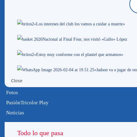
Estamos AL AIRE
Períod
cerrar
Comp
«Los intereses del club los vamos a cuidar a muerte»
Nacional al Final Four, nos visitó «Gallo» López
«Estoy muy conforme con el plantel que armamos»
Enviar comentario
«Jadson va a jugar de o
Tu dirección de correo electrónico no será publicada.
L
Close
Comentario
*
Fotos
PasiónTricolor Play
Noticias
Todo lo que pasa