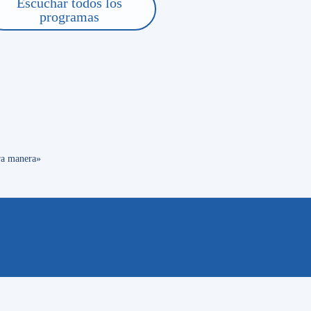
Escuchar todos los
o de pases: se busca
No se ganó por incapacidad: 0-
programas
 el plantel
artí tu Pasión Tricolor
tra manera»
os campos obligatorios están marcados con
*