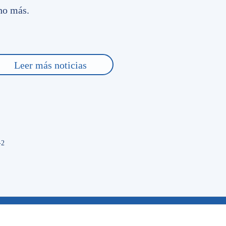
cho más.
Leer más noticias
te navegador para la próxima vez que comente.
-2