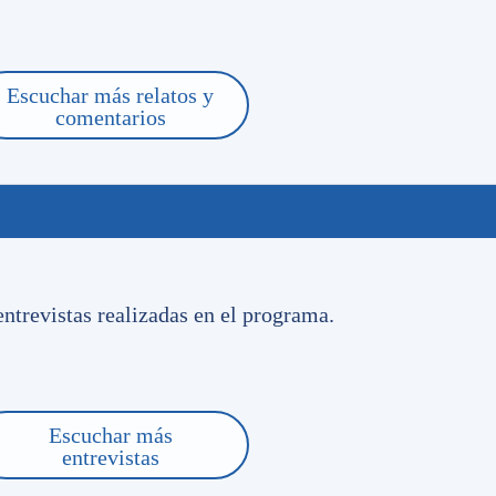
 de la mayoría y la envidia solo de algunos, el primer estadi
más bajo de esta sociedad.
ialogó con
Marcel García,
directivo de Nacional y uno de lo
Escuchar más relatos y
el Club.
comentarios
perdiste la nota en vivo?
CUCHALA COMPLETA
ntrevistas realizadas en el programa.
 no identificadas lanzaron piedras al ingreso principal de
na José María Delgado. La Comisión de Seguridad del Club
Escuchar más
entrevistas
que para intentar identificar a los agresores. El Club buscará a
que sufrió nuestra casa.