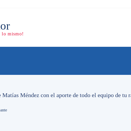
e Matías Méndez con el aporte de todo el equipo de tu r
ante
lemente son moneda corriente los ataques con piedras a la
penes tienen otra víctima para descargar su inferioridad. El