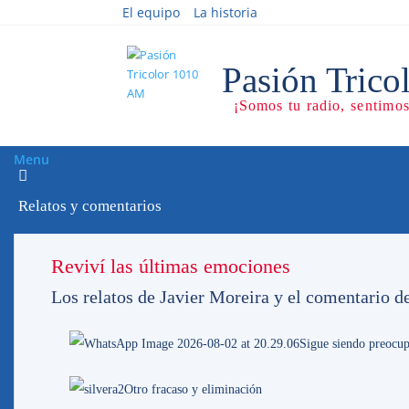
El equipo
La historia
Menu
Relatos y comentarios
El Lumpen no para
Reviví las últimas emociones
Los relatos de Javier Moreira y el comentario d
4/0711
Sigue siendo preocup
AUDIO con nota a Marcel García. Lamentab
Otro fracaso y eliminación
sede de Nacional, pero tristemente los Lúm