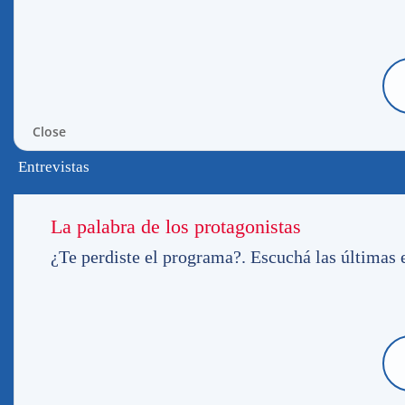
Gran Parque Central sin dudas es el orgullo
mundialista pegó fuerte en la moral de lo 
Pasión Tricolor Cx28 Imparcial
1090 Am
d
encargados en lo respecta a la seguridad d
¿Te 
Close
ES
Entrevistas
La palabra de los protagonistas
¿Te perdiste el programa?. Escuchá las últimas e
Sobre la madrugada del domingo, 5 personas
nuestro Gran Parque Central, por la tribu
estudia las filmaciones obtenidas en el Par
los responsables de este lamentable hecho 