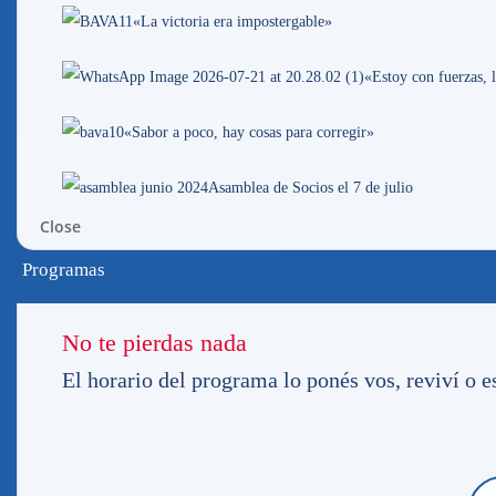
«La victoria era impostergable»
FOTOS DEL ATAQUE:
CLICK
«Estoy con fuerzas, l
Fuente oficial:nacional.com.uy
«Sabor a poco, hay cosas para corregir»
Asamblea de Socios el 7 de julio
Más noti
Close
Programas
No te pierdas nada
El horario del programa lo ponés vos, reviví 